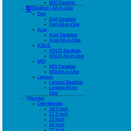
MSI Gaming
Desktop / All-in-One
Dell
Dell Desktop
Dell All-in-One
Acer
Acer Desktop
Acer All-in-One
ASUS
ASUS Desktop
ASUS All-in-One
MSI
MSI Desktop
MSI All-in-One
Lenovo
Lenovo Desktop
Lenovo All-in-
One
Monitor
Dell-Monitor
18.5 inch
21.5 inch
23 inch
24 inch
27 inch