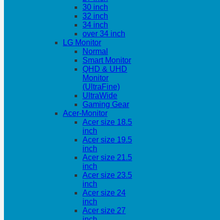
30 inch
32 inch
34 inch
over 34 inch
LG Monitor
Normal
Smart Monitor
QHD & UHD
Monitor
(UltraFine)
UltraWide
Gaming Gear
Acer-Monitor
Acer size 18.5
inch
Acer size 19.5
inch
Acer size 21.5
inch
Acer size 23.5
inch
Acer size 24
inch
Acer size 27
inch