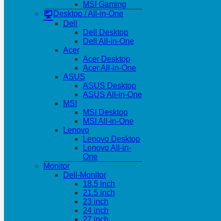
MSI Gaming
Desktop / All-in-One
Dell
Dell Desktop
Dell All-in-One
Acer
Acer Desktop
Acer All-in-One
ASUS
ASUS Desktop
ASUS All-in-One
MSI
MSI Desktop
MSI All-in-One
Lenovo
Lenovo Desktop
Lenovo All-in-
One
Monitor
Dell-Monitor
18.5 inch
21.5 inch
23 inch
24 inch
27 inch