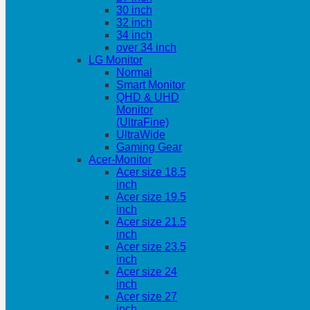
30 inch
32 inch
34 inch
over 34 inch
LG Monitor
Normal
Smart Monitor
QHD & UHD
Monitor
(UltraFine)
UltraWide
Gaming Gear
Acer-Monitor
Acer size 18.5
inch
Acer size 19.5
inch
Acer size 21.5
inch
Acer size 23.5
inch
Acer size 24
inch
Acer size 27
inch