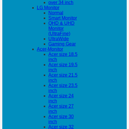
over 34 inch
LG Monitor
Normal
Smart Monitor
QHD & UHD
Monitor
(UltraFine)
UltraWide
Gaming Gear
Acer-Monitor
Acer size 18.5
inch
Acer size 19.5
inch
Acer size 21.5
inch
Acer size 23.5
inch
Acer size 24
inch
Acer size 27
inch
Acer size 30
inch
Acer size 32