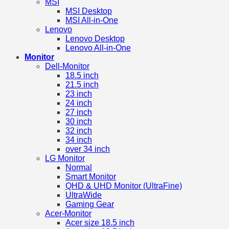
MSI
MSI Desktop
MSI All-in-One
Lenovo
Lenovo Desktop
Lenovo All-in-One
Monitor
Dell-Monitor
18.5 inch
21.5 inch
23 inch
24 inch
27 inch
30 inch
32 inch
34 inch
over 34 inch
LG Monitor
Normal
Smart Monitor
QHD & UHD Monitor (UltraFine)
UltraWide
Gaming Gear
Acer-Monitor
Acer size 18.5 inch