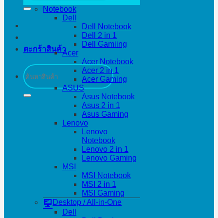
Notebook
Dell
Dell Notebook
Dell 2 in 1
Dell Gamiing
ตะกร้าสินค้า
Acer
Acer Notebook
ค้นหา:
Acer 2 in 1
Acer Gaming
ASUS
Asus Notebook
Asus 2 in 1
Asus Gaming
Lenovo
Lenovo
Notebook
Lenovo 2 in 1
Lenovo Gaming
MSI
MSI Notebook
MSI 2 in 1
MSI Gaming
Desktop / All-in-One
Dell