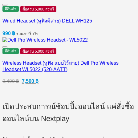
1,700 ฿.
1,600 ฿.
มีสินค้า
ซื้อครบ 5,000 ส่งฟรี
Wired Headset (หูฟังมีสาย) DELL WH125
990
฿
รวมภาษี 7%
มีสินค้า
ซื้อครบ 5,000 ส่งฟรี
Wireless Headset (หูฟัง แบบไร้สาย) Dell Pro Wireless
Headset WL5022 (520-AATT)
Original
Current
9,490
฿
7,500
฿
price
price
was:
is:
9,490 ฿.
7,500 ฿.
เปิดประสบการณ์ช้อปปิ้งออนไลน์ แค่สั่งซื้อ
ออนไลน์บน Nextplay