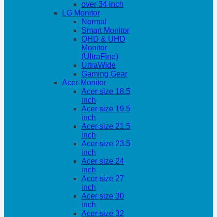
over 34 inch
LG Monitor
Normal
Smart Monitor
QHD & UHD
Monitor
(UltraFine)
UltraWide
Gaming Gear
Acer-Monitor
Acer size 18.5
inch
Acer size 19.5
inch
Acer size 21.5
inch
Acer size 23.5
inch
Acer size 24
inch
Acer size 27
inch
Acer size 30
inch
Acer size 32