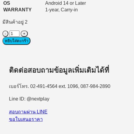
OS
Android 14 or Later
WARRANTY
1-year, Carry-in
มีสินค้าอยู่ 2
จำนวน
Tablet
หยิบใส่ตะกร้า
(แท็บเล็ต)
Lenovo
Tab
M10
ติดต่อสอบถามข้อมูลเพิ่มเติมได้ที่
TB311XU
(ZAEJ0148TH)
MediaTek
Helio
เบอร์โทร. 02-491-4564 ext. 1096, 087-984-2890
G85/WiFi/4GB/128GB/10.5"
WUXGA/Android
Line ID: @nextplay
14
(Luna
สอบถามผ่าน LINE
Grey)
ชิ้น
ขอใบเสนอราคา