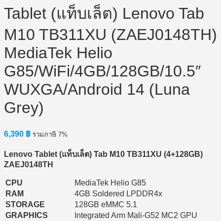
Tablet (แท็บเล็ต) Lenovo Tab
M10 TB311XU (ZAEJ0148TH)
MediaTek Helio
G85/WiFi/4GB/128GB/10.5″
WUXGA/Android 14 (Luna
Grey)
6,390
฿
รวมภาษี 7%
Lenovo Tablet (แท็บเล็ต) Tab M10 TB311XU (4+128GB)
ZAEJ0148TH
CPU
MediaTek Helio G85
RAM
4GB Soldered LPDDR4x
STORAGE
128GB eMMC 5.1
GRAPHICS
Integrated Arm Mali-G52 MC2 GPU