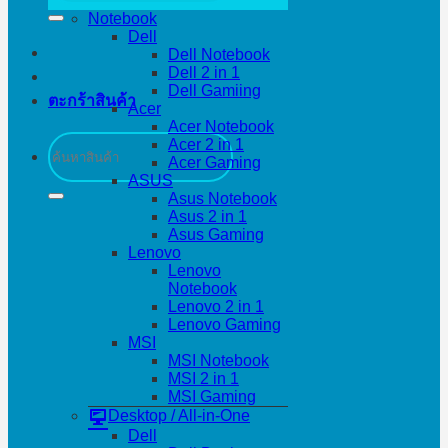
Notebook
Dell
Dell Notebook
Dell 2 in 1
Dell Gamiing
ตะกร้าสินค้า
Acer
Acer Notebook
ค้นหา:
Acer 2 in 1
Acer Gaming
ASUS
Asus Notebook
Asus 2 in 1
Asus Gaming
Lenovo
Lenovo
Notebook
Lenovo 2 in 1
Lenovo Gaming
MSI
MSI Notebook
MSI 2 in 1
MSI Gaming
Desktop / All-in-One
Dell