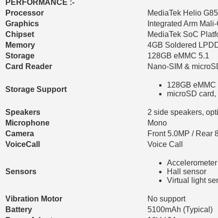
PERFORMANCE :-
Processor
MediaTek Helio G85
Graphics
Integrated Arm Mal
Chipset
MediaTek SoC Platf
Memory
4GB Soldered LPD
Storage
128GB eMMC 5.1
Card Reader
Nano-SIM & microSD
128GB eMMC 5
Storage Support
microSD card, 
Speakers
2 side speakers, op
Microphone
Mono
Camera
Front 5.0MP / Rear
VoiceCall
Voice Call
Accelerometer
Sensors
Hall sensor
Virtual light s
Vibration Motor
No support
Battery
5100mAh (Typical)