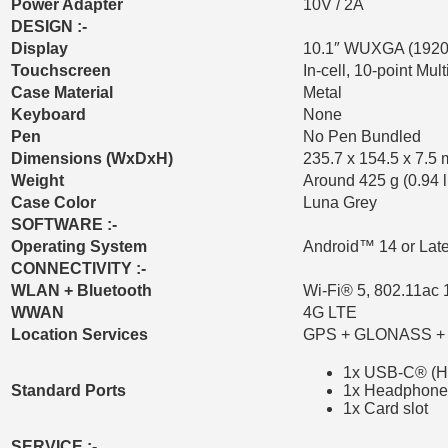
Power Adapter
10V / 2A
DESIGN :-
Display
10.1″ WUXGA (1920×
Touchscreen
In-cell, 10-point Mult
Case Material
Metal
Keyboard
None
Pen
No Pen Bundled
Dimensions (WxDxH)
235.7 x 154.5 x 7.5
Weight
Around 425 g (0.94 l
Case Color
Luna Grey
SOFTWARE :-
Operating System
Android™ 14 or Late
CONNECTIVITY :-
WLAN + Bluetooth
Wi-Fi® 5, 802.11ac 
WWAN
4G LTE
Location Services
GPS + GLONASS + G
1x USB-C® (Hi-
Standard Ports
1x Headphone 
1x Card slot
SERVICE :-