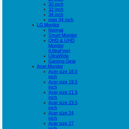
30 inch
32 inch
34 inch
over 34 inch
LG Monitor
Normal
Smart Monitor
QHD & UHD
Monitor
(UltraFine)
UltraWide
Gaming Gear
Acer-Monitor
Acer size 18.5
inch
Acer size 19.5
inch
Acer size 21.5
inch
Acer size 23.5
inch
Acer size 24
inch
Acer size 27
inch