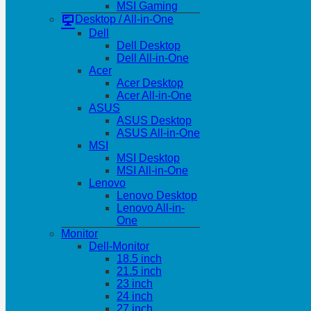
MSI Gaming
Desktop / All-in-One
Dell
Dell Desktop
Dell All-in-One
Acer
Acer Desktop
Acer All-in-One
ASUS
ASUS Desktop
ASUS All-in-One
MSI
MSI Desktop
MSI All-in-One
Lenovo
Lenovo Desktop
Lenovo All-in-
One
Monitor
Dell-Monitor
18.5 inch
21.5 inch
23 inch
24 inch
27 inch