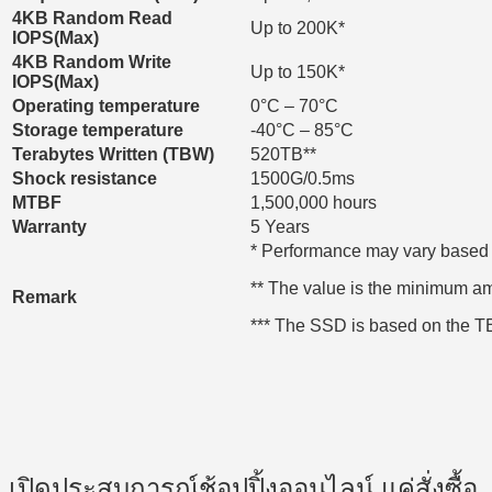
4
KB Random Read
Up to 200K*
IOPS(Max)
4
KB Random Write
Up to 150K*
IOPS(Max)
Operating temperature
0°C – 70°C
Storage temperature
-40°C – 85°C
Terabytes Written (TBW)
520TB**
Shock resistance
1500G/0.5ms
MTBF
1,500,000 hours
Warranty
5 Years
* Performance may vary based 
** The value is the minimum amo
Remark
*** The SSD is based on the TB
เปิดประสบการณ์ช้อปปิ้งออนไลน์ แค่สั่งซื้อ