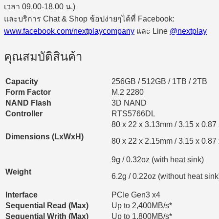
เวลา 09.00-18.00 น.)
และบริการ Chat & Shop ช้อปง่ายๆได้ที่ Facebook:
www.facebook.com/nextplaycompany
และ Line
@nextplay
คุณสมบัติสินค้า
Capacity
256GB / 512GB / 1TB / 2TB
Form Factor
M.2 2280
NAND Flash
3D NAND
Controller
RTS5766DL
80 x 22 x 3.13mm / 3.15 x 0.87 
Dimensions (LxWxH)
80 x 22 x 2.15mm / 3.15 x 0.87 
9g / 0.32oz (with heat sink)
Weight
6.2g / 0.22oz (without heat sink
Interface
PCIe Gen3 x4
Sequential Read (Max)
Up to 2,400MB/s*
Sequential Writh (Max)
Up to 1,800MB/s*