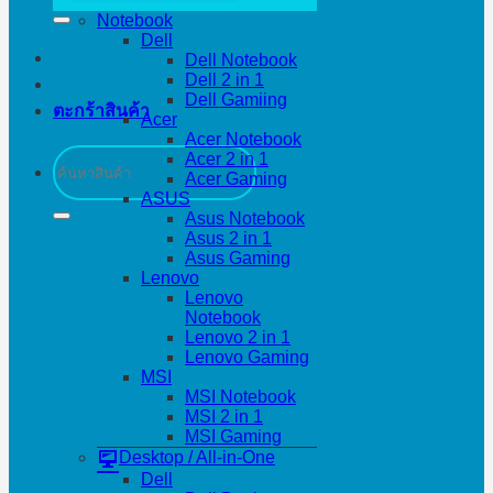
Notebook
Dell
Dell Notebook
Dell 2 in 1
Dell Gamiing
ตะกร้าสินค้า
Acer
Acer Notebook
ค้นหา:
Acer 2 in 1
Acer Gaming
ASUS
Asus Notebook
Asus 2 in 1
Asus Gaming
Lenovo
Lenovo
Notebook
Lenovo 2 in 1
Lenovo Gaming
MSI
MSI Notebook
MSI 2 in 1
MSI Gaming
Desktop / All-in-One
Dell