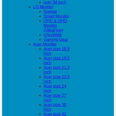
over 34 inch
LG Monitor
Normal
Smart Monitor
QHD & UHD
Monitor
(UltraFine)
UltraWide
Gaming Gear
Acer-Monitor
Acer size 18.5
inch
Acer size 19.5
inch
Acer size 21.5
inch
Acer size 23.5
inch
Acer size 24
inch
Acer size 27
inch
Acer size 30
inch
Acer size 32