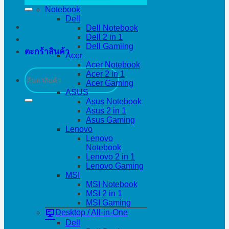
Notebook
Dell
Dell Notebook
Dell 2 in 1
Dell Gamiing
ตะกร้าสินค้า
Acer
Acer Notebook
ค้นหา:
Acer 2 in 1
Acer Gaming
ASUS
Asus Notebook
Asus 2 in 1
Asus Gaming
Lenovo
Lenovo
Notebook
Lenovo 2 in 1
Lenovo Gaming
MSI
MSI Notebook
MSI 2 in 1
MSI Gaming
Desktop / All-in-One
Dell