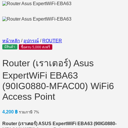
หน้าหลัก
/
อุปกรณ์
/
ROUTER
มีสินค้า
ซื้อครบ 5,000 ส่งฟรี
Router (เราเตอร์) Asus
ExpertWiFi EBA63
(90IG0880-MFAC00) WiFi6
Access Point
4,200
฿
รวมภาษี 7%
Router (
เราเตอร์) ASUS ExpertWiFi EBA63 (90IG0880-