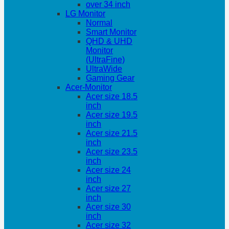
over 34 inch
LG Monitor
Normal
Smart Monitor
QHD & UHD
Monitor
(UltraFine)
UltraWide
Gaming Gear
Acer-Monitor
Acer size 18.5
inch
Acer size 19.5
inch
Acer size 21.5
inch
Acer size 23.5
inch
Acer size 24
inch
Acer size 27
inch
Acer size 30
inch
Acer size 32