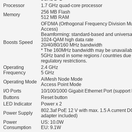
Processor
1.7 GHz quad-core processor
256 MB Flash
Memory
512 MB RAM
OFDMA (Orthogonal Frequency Division Mul
Access)
Beamforming: standard-based and universa
1024-QAM high data rate
Boosts Speed
20/40/80/160 MHz bandwidth
* The 160MHz bandwidth may be unavailabl
5GHz band in some regions / countries due 
regulatory restrictions.
Operating
2.4 GHz
Frequency
5 GHz
AiMesh Node Mode
Operating Mode
Access Point Mode
I/O Ports
10/100/1000 Gigabit Ethernet Port (support
Buttons
Reset button
LED Indicator
Power x 2
802.3af PoE 12 V with max. 1.5 A current 
Power Supply
adapter included)
Power
US: 10.0W
Consumption
EU: 9.1W