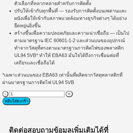
ตัวเลือกที่หลากหลายสำหรับการติดตั้ง
ปรับให้เข้ากับทุกพื้นที่ — รองรับการติดตั้งบนเพดานและ
ผนังเพื่อให้เข้ากับสภาพแวดล้อมทางธุรกิจต่างๆ ได้อย่าง
ยืดหยุ่นยิ่งขึ้น
สร้างขึ้นเพื่อความปลอดภัยและความน่าเชื่อถือ — เป็นไป
ตามมาตรฐาน IEC 60601-1-2 และส่วนบนของอุปกรณ์
ทำจากวัสดุที่ตรงตามมาตรฐานการติดไฟของพลาสติก
UL94 5VB* ทำให้ EBA63 มั่นใจได้ถึงการเชื่อมต่อที่
เสถียรและเชื่อถือได้
*เฉพาะส่วนบนของ EBA63 เท่านั้นที่ผลิตจากวัสดุพลาสติกที่
ผ่านมาตรฐานการติดไฟ UL94 5VB
จำนวน
Router
หยิบใส่ตะกร้า
(เรา
เตอร์)
Asus
ExpertWiFi
ติดต่อสอบถามข้อมูลเพิ่มเติมได้ที่
EBA63