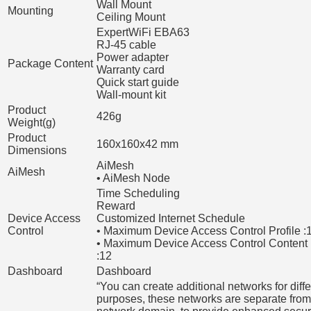
Wall Mount
Mounting
Ceiling Mount
ExpertWiFi EBA63
RJ-45 cable
Power adapter
Package Content
Warranty card
Quick start guide
Wall-mount kit
Product
426g
Weight(g)
Product
160x160x42 mm
Dimensions
AiMesh
AiMesh
• AiMesh Node
Time Scheduling
Reward
Device Access
Customized Internet Schedule
Control
• Maximum Device Access Control Profile :
• Maximum Device Access Control Content F
:12
Dashboard
Dashboard
“You can create additional networks for diffe
purposes, these networks are separate from