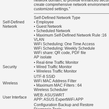
network domain, to provide enhanced securi
create comprehensive network environment
customized settings.”
———————————————————
Self-Defined Network Type
Self-Defined
• Employee
Network
• Guest Network
• Scheduled Network
• Maximum Self-Defined Network Rule :16
VLAN
WiFi Scheduling: One Time Access
WiFi Scheduling: Weekly Schedule
WiFi share: QR code, PDF file
AP isolate
• Real-time Traffic Monitor
Security
• Wired Traffic Monitor
• Wireless Traffic Monitor
UTF-8 SSID
WiFi MAC Address Filter
Wireless
• Maximum MAC Filters : 64
Wireless Scheduler
WEB: ASUSWRT
User Interface
APP: ASUS ExpertWiFi APP
Configuration Backup and Restore