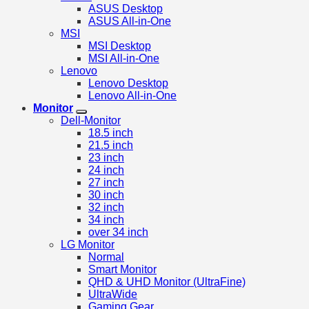
ASUS Desktop
ASUS All-in-One
MSI
MSI Desktop
MSI All-in-One
Lenovo
Lenovo Desktop
Lenovo All-in-One
Monitor
Dell-Monitor
18.5 inch
21.5 inch
23 inch
24 inch
27 inch
30 inch
32 inch
34 inch
over 34 inch
LG Monitor
Normal
Smart Monitor
QHD & UHD Monitor (UltraFine)
UltraWide
Gaming Gear