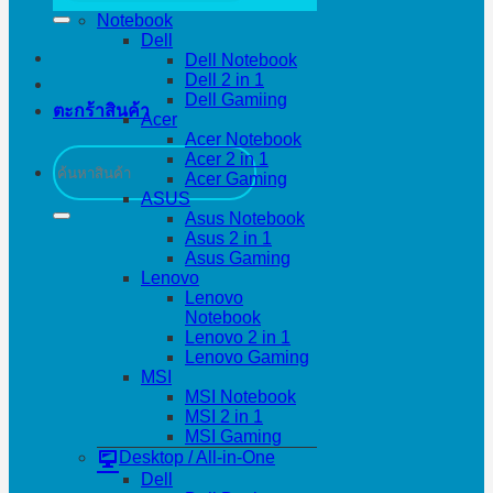
Notebook
Dell
Dell Notebook
Dell 2 in 1
Dell Gamiing
ตะกร้าสินค้า
Acer
Acer Notebook
ค้นหา:
Acer 2 in 1
Acer Gaming
ASUS
Asus Notebook
Asus 2 in 1
Asus Gaming
Lenovo
Lenovo
Notebook
Lenovo 2 in 1
Lenovo Gaming
MSI
MSI Notebook
MSI 2 in 1
MSI Gaming
Desktop / All-in-One
Dell