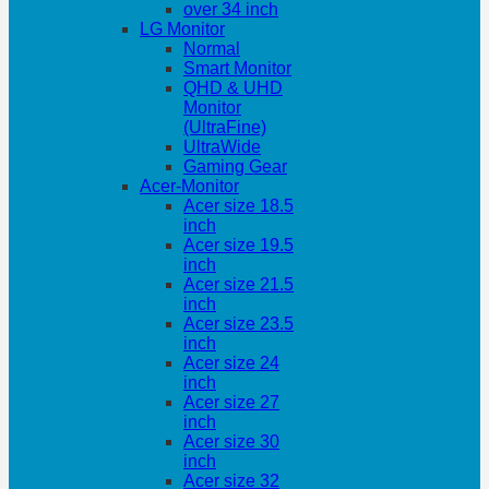
over 34 inch
LG Monitor
Normal
Smart Monitor
QHD & UHD
Monitor
(UltraFine)
UltraWide
Gaming Gear
Acer-Monitor
Acer size 18.5
inch
Acer size 19.5
inch
Acer size 21.5
inch
Acer size 23.5
inch
Acer size 24
inch
Acer size 27
inch
Acer size 30
inch
Acer size 32