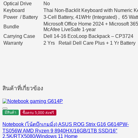
Optical Drive
No
Keyboard
Thai Non-Backlit Keyboard with Numeric 
Power / Battery
3-Cell Battery, 41WHr (Integrated) , 65 Wa
Microsoft Office Home 2024 + Microsoft 365
Bundle
McAfee LiveSafe 1-year
Carrying Case
Dell 14-16 EcoLoop Backpack – CP3724
Warranty
2 Yrs Retail Dell Care Plus + 1 Yr Battery
สินค้าที่เกี่ยวข้อง
มีสินค้า
ซื้อครบ 5,000 ส่งฟรี
Notebook (โน้ตบุ๊กเกมมิ่ง) ASUS ROG Strix G16 G614PW-
TS056W AMD Ryzen 9 8940HX/16GB/1TB SSD/16″
2.5K/RTX5080/Windows 11 Home