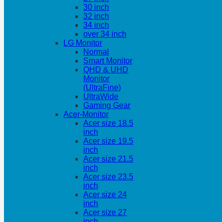
30 inch
32 inch
34 inch
over 34 inch
LG Monitor
Normal
Smart Monitor
QHD & UHD
Monitor
(UltraFine)
UltraWide
Gaming Gear
Acer-Monitor
Acer size 18.5
inch
Acer size 19.5
inch
Acer size 21.5
inch
Acer size 23.5
inch
Acer size 24
inch
Acer size 27
inch