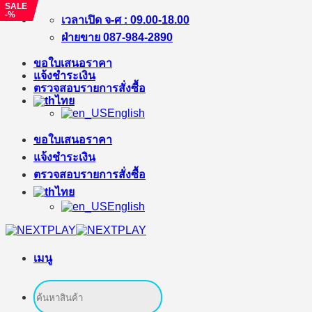
SALE
SALE
SALE
-%
-%
-%
ข้าม
เวลาเปิด จ-ศ : 09.00-18.00
ไป
ฝ่ายขาย 087-984-2890
ยัง
ขอใบเสนอราคา
เนื้อหา
แจ้งชำระเงิน
ตรวจสอบรายการสั่งซื้อ
ไทย
English
ขอใบเสนอราคา
แจ้งชำระเงิน
ตรวจสอบรายการสั่งซื้อ
ไทย
English
เมนู
ค้นหา: