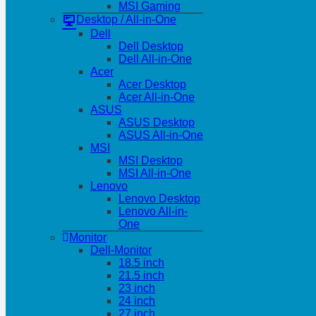
MSI Gaming
Desktop / All-in-One
Dell
Dell Desktop
Dell All-in-One
Acer
Acer Desktop
Acer All-in-One
ASUS
ASUS Desktop
ASUS All-in-One
MSI
MSI Desktop
MSI All-in-One
Lenovo
Lenovo Desktop
Lenovo All-in-
One
Monitor
Dell-Monitor
18.5 inch
21.5 inch
23 inch
24 inch
27 inch