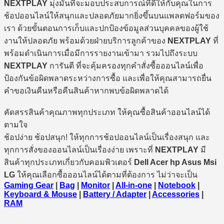
NEXTPLAY
มุ่งมั่นที่จะมอบประสบการณ์ที่ดีให้กับคุณในการ
ช้อปออนไลน์ให้สนุกและปลอดภัยมากยิ่งขึ้นบนแพลตฟอร์มของ
เรา ด้วยขั้นตอนการเก็บและปกป้องข้อมูลส่วนบุคคลของผู้ใช้
งานให้ปลอดภัย พร้อมด้วยฝ่ายบริการลูกค้าของ
NEXTPLAY
ที่
พร้อมดำเนินการเมื่อมีการรายงานเข้ามา รวมไปถึงระบบ
NEXTPLAY
การันตี ที่จะคุ้มครองทุกคำสั่งซื้อออนไลน์เพื่อ
ป้องกันข้อผิดพลาดระหว่างการซื้อ และเพื่อให้คุณสามารถยื่น
คำขอเงินคืนหรือคืนสินค้าหากพบข้อผิดพลาดได้
คัดสรรสินค้าคุณภาพทุกประเภท ให้คุณซื้อสินค้าออนไลน์ได้
ตามใจ
ช้อปง่าย ช้อปสนุก! ให้ทุกการช้อปออนไลน์เป็นเรื่องสนุก และ
ทุกการสั่งของออนไลน์เป็นเรื่องง่าย เพราะที่
NEXTPLAY
มี
สินค้าทุกประเภทเกี่ยวกับคอมพิวเตอร์
Dell Acer hp Asus Msi
LG
ให้คุณเลือกซื้อออนไลน์ได้ตามที่ต้องการ ไม่ว่าจะเป็น
Gaming Gear
|
Bag
|
Monitor
|
All-in-one
|
Notebook
|
Keyboard & Mouse
|
Battery / Adapter
|
Accessories
|
RAM