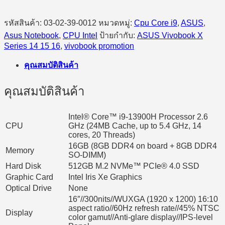
รหัสสินค้า:
03-02-39-0012
หมวดหมู่:
Cpu Core i9
,
ASUS
,
Asus Notebook
,
CPU Intel
ป้ายกำกับ:
ASUS Vivobook X
Series 14 15 16
,
vivobook promotion
คุณสมบัติสินค้า
คุณสมบัติสินค้า
Intel® Core™ i9-13900H Processor 2.6
CPU
GHz (24MB Cache, up to 5.4 GHz, 14
cores, 20 Threads)
16GB (8GB DDR4 on board + 8GB DDR4
Memory
SO-DIMM)
Hard Disk
512GB M.2 NVMe™ PCIe® 4.0 SSD
Graphic Card
Intel Iris Xe Graphics
Optical Drive
None
16″//300nits//WUXGA (1920 x 1200) 16:10
aspect ratio//60Hz refresh rate//45% NTSC
Display
color gamut//Anti-glare display//IPS-level