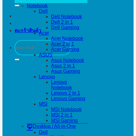
Notebook
Dell
Dell Notebook
Dell 2 in 1
Dell Gamiing
ตะกร้าสินค้า
Acer
Acer Notebook
ค้นหา:
Acer 2 in 1
Acer Gaming
ASUS
Asus Notebook
Asus 2 in 1
Asus Gaming
Lenovo
Lenovo
Notebook
Lenovo 2 in 1
Lenovo Gaming
MSI
MSI Notebook
MSI 2 in 1
MSI Gaming
Desktop / All-in-One
Dell