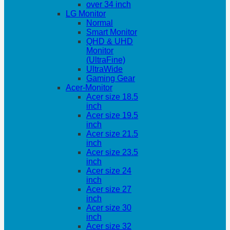
over 34 inch
LG Monitor
Normal
Smart Monitor
QHD & UHD
Monitor
(UltraFine)
UltraWide
Gaming Gear
Acer-Monitor
Acer size 18.5
inch
Acer size 19.5
inch
Acer size 21.5
inch
Acer size 23.5
inch
Acer size 24
inch
Acer size 27
inch
Acer size 30
inch
Acer size 32