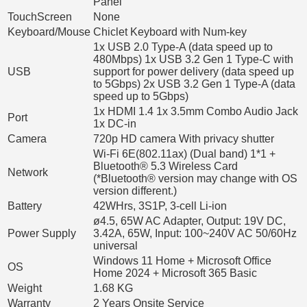
Panel
TouchScreen
None
Keyboard/Mouse
Chiclet Keyboard with Num-key
1x USB 2.0 Type-A (data speed up to
480Mbps) 1x USB 3.2 Gen 1 Type-C with
USB
support for power delivery (data speed up
to 5Gbps) 2x USB 3.2 Gen 1 Type-A (data
speed up to 5Gbps)
1x HDMI 1.4 1x 3.5mm Combo Audio Jack
Port
1x DC-in
Camera
720p HD camera With privacy shutter
Wi-Fi 6E(802.11ax) (Dual band) 1*1 +
Bluetooth® 5.3 Wireless Card
Network
(*Bluetooth® version may change with OS
version different.)
Battery
42WHrs, 3S1P, 3-cell Li-ion
ø4.5, 65W AC Adapter, Output: 19V DC,
Power Supply
3.42A, 65W, Input: 100~240V AC 50/60Hz
universal
Windows 11 Home + Microsoft Office
OS
Home 2024 + Microsoft 365 Basic
Weight
1.68 KG
Warranty
2 Years Onsite Service