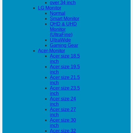
over 34 inch
LG Monitor
Normal
Smart Monitor
QHD & UHD
Monitor
(UltraFine)
UltraWide
Gaming Gear
Acer-Monitor
Acer size 18.5
inch
Acer size 19.5
inch
Acer size 21.5
inch
Acer size 23.5
inch
Acer size 24
inch
Acer size 27
inch
Acer size 30
inch
Acer size 32