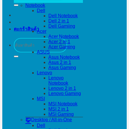
Notebook
Dell
Dell Notebook
Dell 2 in 1
Dell Gamiing
ตะกร้าสินค้า
Acer
Acer Notebook
ค้นหา:
Acer 2 in 1
Acer Gaming
ASUS
Asus Notebook
Asus 2 in 1
Asus Gaming
Lenovo
Lenovo
Notebook
Lenovo 2 in 1
Lenovo Gaming
MSI
MSI Notebook
MSI 2 in 1
MSI Gaming
Desktop / All-in-One
Dell