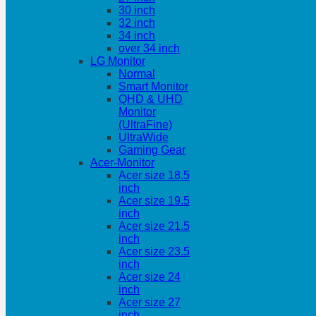
30 inch
32 inch
34 inch
over 34 inch
LG Monitor
Normal
Smart Monitor
QHD & UHD
Monitor
(UltraFine)
UltraWide
Gaming Gear
Acer-Monitor
Acer size 18.5
inch
Acer size 19.5
inch
Acer size 21.5
inch
Acer size 23.5
inch
Acer size 24
inch
Acer size 27
inch