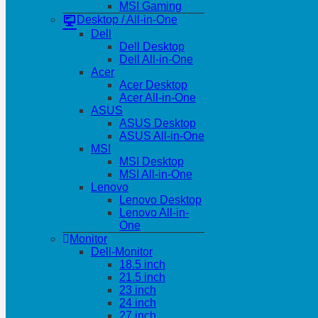
MSI Gaming
Desktop / All-in-One
Dell
Dell Desktop
Dell All-in-One
Acer
Acer Desktop
Acer All-in-One
ASUS
ASUS Desktop
ASUS All-in-One
MSI
MSI Desktop
MSI All-in-One
Lenovo
Lenovo Desktop
Lenovo All-in-
One
Monitor
Dell-Monitor
18.5 inch
21.5 inch
23 inch
24 inch
27 inch