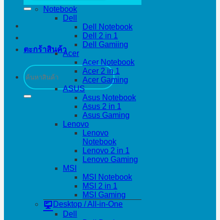
Notebook
Dell
Dell Notebook
Dell 2 in 1
Dell Gamiing
ตะกร้าสินค้า
Acer
Acer Notebook
ค้นหา:
Acer 2 in 1
Acer Gaming
ASUS
Asus Notebook
Asus 2 in 1
Asus Gaming
Lenovo
Lenovo
Notebook
Lenovo 2 in 1
Lenovo Gaming
MSI
MSI Notebook
MSI 2 in 1
MSI Gaming
Desktop / All-in-One
Dell