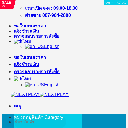
SALE
SALE
ราคาออนไลน์
ราคาออนไลน์
ราคาออนไลน์
ราคาออนไลน์
ราคาออนไลน์
ราคาออนไลน์
ราคาออนไลน์
-%
-%
ข้าม
เวลาเปิด จ-ศ : 09.00-18.00
ไป
ฝ่ายขาย 087-984-2890
ยัง
ขอใบเสนอราคา
เนื้อหา
แจ้งชำระเงิน
ตรวจสอบรายการสั่งซื้อ
ไทย
English
ขอใบเสนอราคา
แจ้งชำระเงิน
ตรวจสอบรายการสั่งซื้อ
ไทย
English
เมนู
หมวดหมู่สินค้า
Category
ค้นหา: