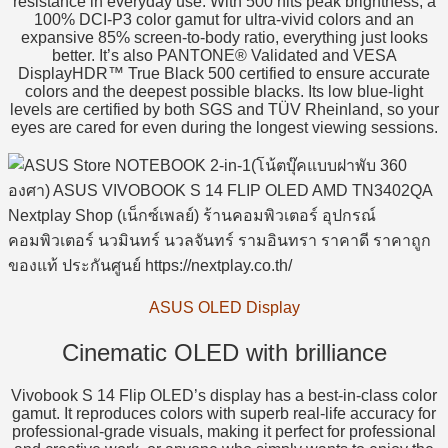
resistance in everyday use. With 500 nits peak brightness, a
100% DCI-P3 color gamut for ultra-vivid colors and an
expansive 85% screen-to-body ratio, everything just looks
better. It’s also PANTONE® Validated and VESA
DisplayHDR™ True Black 500 certified to ensure accurate
colors and the deepest possible blacks. Its low blue-light
levels are certified by both SGS and TÜV Rheinland, so your
eyes are cared for even during the longest viewing sessions.
ASUS OLED Display
Cinematic OLED with brilliance
Vivobook S 14 Flip OLED’s display has a best-in-class color
gamut. It reproduces colors with superb real-life accuracy for
professional-grade visuals, making it perfect for professional