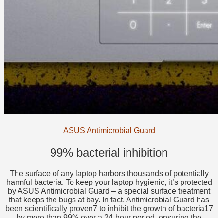
ASUS Antimicrobial Guard
99% bacterial inhibition
The surface of any laptop harbors thousands of potentially
harmful bacteria. To keep your laptop hygienic, it’s protected
by ASUS Antimicrobial Guard – a special surface treatment
that keeps the bugs at bay. In fact, Antimicrobial Guard has
been scientifically proven7 to inhibit the growth of bacteria17
by more than 99% over a 24-hour period, ensuring the