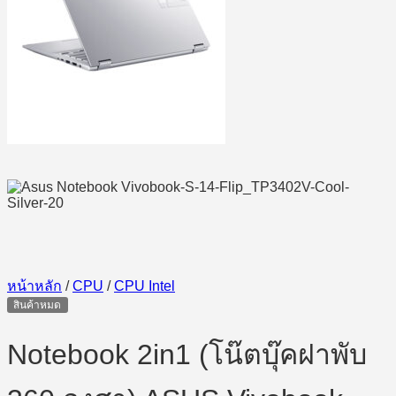
หน้าหลัก
/
CPU
/
CPU Intel
สินค้าหมด
Notebook 2in1 (โน๊ตบุ๊คฝาพับ