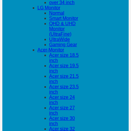
over 34 inch
LG Monitor
Normal
Smart Monitor
QHD & UHD
Monitor
(UltraFine)
UltraWide
Gaming Gear
Acer-Monitor
Acer size 18.5
inch
Acer size 19.5
inch
Acer size 21.5
inch
Acer size 23.5
inch
Acer size 24
inch
Acer size 27
inch
Acer size 30
inch
Acer size 32