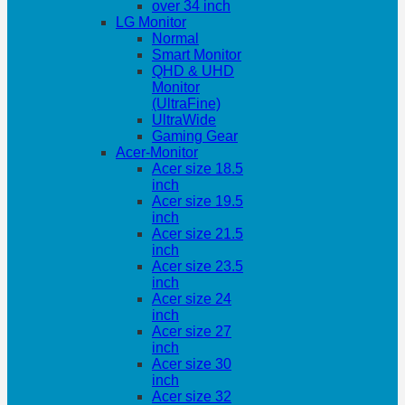
over 34 inch
LG Monitor
Normal
Smart Monitor
QHD & UHD
Monitor
(UltraFine)
UltraWide
Gaming Gear
Acer-Monitor
Acer size 18.5
inch
Acer size 19.5
inch
Acer size 21.5
inch
Acer size 23.5
inch
Acer size 24
inch
Acer size 27
inch
Acer size 30
inch
Acer size 32