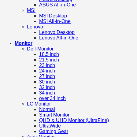
ASUS All-in-One
MSI
MSI Desktop
MSI All-in-One
Lenovo
Lenovo Desktop
Lenovo All-in-One
Monitor
Dell-Monitor
18.5 inch
21.5 inch
23 inch
24 inch
27 inch
30 inch
32 inch
34 inch
over 34 inch
LG Monitor
Normal
Smart Monitor
QHD & UHD Monitor (UltraFine)
UltraWide
Gaming Gear
Acer-Monitor