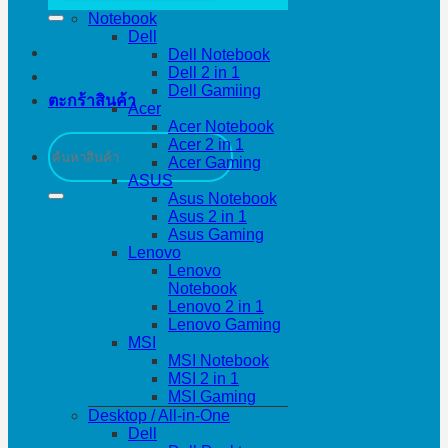
Notebook
Dell
Dell Notebook
Dell 2 in 1
Dell Gamiing
ตะกร้าสินค้า
Acer
Acer Notebook
ค้นหา:
Acer 2 in 1
Acer Gaming
ASUS
Asus Notebook
Asus 2 in 1
Asus Gaming
Lenovo
Lenovo
Notebook
Lenovo 2 in 1
Lenovo Gaming
MSI
MSI Notebook
MSI 2 in 1
MSI Gaming
Desktop / All-in-One
Dell