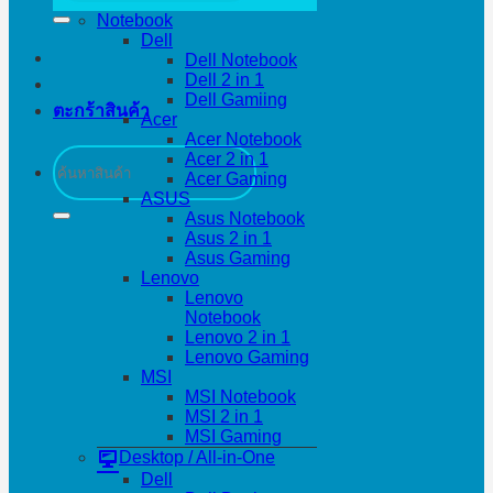
Notebook
Dell
Dell Notebook
Dell 2 in 1
Dell Gamiing
ตะกร้าสินค้า
Acer
Acer Notebook
ค้นหา:
Acer 2 in 1
Acer Gaming
ASUS
Asus Notebook
Asus 2 in 1
Asus Gaming
Lenovo
Lenovo
Notebook
Lenovo 2 in 1
Lenovo Gaming
MSI
MSI Notebook
MSI 2 in 1
MSI Gaming
Desktop / All-in-One
Dell