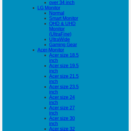
over 34 inch
LG Monitor
Normal
Smart Monitor
QHD & UHD
Monitor
(UltraFine)
UltraWide
Gaming Gear
Acer-Monitor
Acer size 18.5
inch
Acer size 19.5
inch
Acer size 21.5
inch
Acer size 23.5
inch
Acer size 24
inch
Acer size 27
inch
Acer size 30
inch
Acer size 32