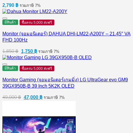
2,790
฿
รวมภาษี 7%
มีสินค้า
ซื้อครบ 5,000 ส่งฟรี
Monitor (จอมอนิเตอร์) DAHUA DHI-LM22-A200Y – 21.45″ VA
FHD 100Hz
Original
Current
1,850
฿
1,750
฿
รวมภาษี 7%
price
price
was:
is:
1,850 ฿.
1,750 ฿.
มีสินค้า
ซื้อครบ 5,000 ส่งฟรี
Monitor Gaming (จอมอนิเตอร์เกมมิ่ง) LG UltraGear evo GM9
39GX950B-B 39 Inch 5K2K OLED
Original
Current
49,000
฿
47,000
฿
รวมภาษี 7%
price
price
was:
is:
49,000 ฿.
47,000 ฿.