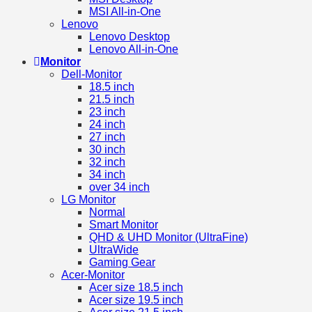
MSI All-in-One
Lenovo
Lenovo Desktop
Lenovo All-in-One
Monitor
Dell-Monitor
18.5 inch
21.5 inch
23 inch
24 inch
27 inch
30 inch
32 inch
34 inch
over 34 inch
LG Monitor
Normal
Smart Monitor
QHD & UHD Monitor (UltraFine)
UltraWide
Gaming Gear
Acer-Monitor
Acer size 18.5 inch
Acer size 19.5 inch