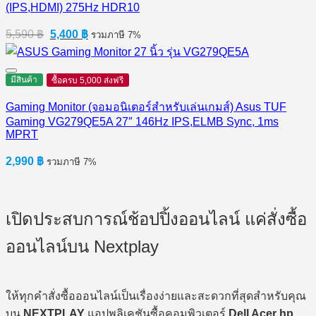
(IPS,HDMI) 275Hz HDR10
Original
Current
5,590
฿
5,400
฿
รวมภาษี 7%
price
price
was:
is:
5,590 ฿.
5,400 ฿.
มีสินค้า
ซื้อครบ 5,000 ส่งฟรี
Gaming Monitor (จอมอนิเตอร์สำหรับเล่นเกมส์) Asus TUF
Gaming VG279QE5A 27″ 146Hz IPS,ELMB Sync, 1ms
MPRT
2,990
฿
รวมภาษี 7%
เปิดประสบการณ์ช้อปปิ้งออนไลน์ แค่สั่งซื้อ
ออนไลน์บน Nextplay
ให้ทุกคำสั่งซื้อออนไลน์เป็นเรื่องง่ายและสะดวกที่สุดสำหรับคุณ
บน
NEXTPLAY
แอปพลิเคชันซื้อคอมพิวเตอร์
Dell Acer hp