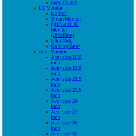
over 34 inch
LG Monitor
Normal
Smart Monitor
QHD & UHD
Monitor
(UltraFine)
UltraWide
Gaming Gear
Acer-Monitor
Acer size 18.5
inch
Acer size 19.5
inch
Acer size 21.5
inch
Acer size 23.5
inch
Acer size 24
inch
Acer size 27
inch
Acer size 30
inch
Acer size 32