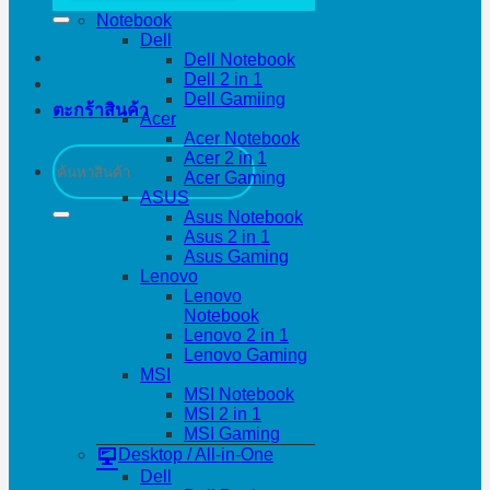
Notebook
Dell
Dell Notebook
Dell 2 in 1
Dell Gamiing
ตะกร้าสินค้า
Acer
Acer Notebook
ค้นหา:
Acer 2 in 1
Acer Gaming
ASUS
Asus Notebook
Asus 2 in 1
Asus Gaming
Lenovo
Lenovo
Notebook
Lenovo 2 in 1
Lenovo Gaming
MSI
MSI Notebook
MSI 2 in 1
MSI Gaming
Desktop / All-in-One
Dell