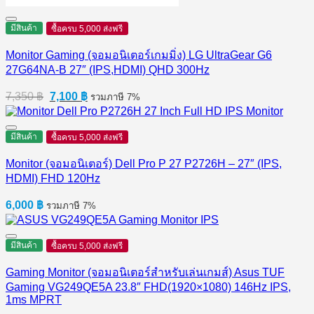
มีสินค้า
ซื้อครบ 5,000 ส่งฟรี
Monitor Gaming (จอมอนิเตอร์เกมมิ่ง) LG UltraGear G6
27G64NA-B 27″ (IPS,HDMI) QHD 300Hz
Original
Current
7,350
฿
7,100
฿
รวมภาษี 7%
price
price
was:
is:
7,350 ฿.
7,100 ฿.
มีสินค้า
ซื้อครบ 5,000 ส่งฟรี
Monitor (จอมอนิเตอร์) Dell Pro P 27 P2726H​ – 27″ (IPS,
HDMI) FHD 120Hz
6,000
฿
รวมภาษี 7%
มีสินค้า
ซื้อครบ 5,000 ส่งฟรี
Gaming Monitor (จอมอนิเตอร์สำหรับเล่นเกมส์) Asus TUF
Gaming VG249QE5A 23.8″ FHD(1920×1080) 146Hz IPS,
1ms MPRT