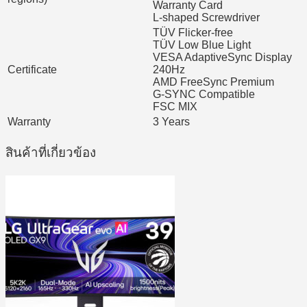
Warranty Card
L-shaped Screwdriver
TÜV Flicker-free
TÜV Low Blue Light
VESA AdaptiveSync Display
Certificate
240Hz
AMD FreeSync Premium
G-SYNC Compatible
FSC MIX
Warranty
3 Years
สินค้าที่เกี่ยวข้อง