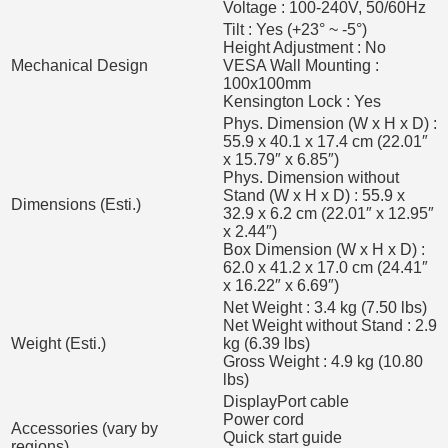
Voltage : 100-240V, 50/60Hz
Tilt : Yes (+23° ~ -5°)
Height Adjustment : No
Mechanical Design
VESA Wall Mounting :
100x100mm
Kensington Lock : Yes
Phys. Dimension (W x H x D) :
55.9 x 40.1 x 17.4 cm (22.01″
x 15.79″ x 6.85″)
Phys. Dimension without
Stand (W x H x D) : 55.9 x
Dimensions (Esti.)
32.9 x 6.2 cm (22.01″ x 12.95″
x 2.44″)
Box Dimension (W x H x D) :
62.0 x 41.2 x 17.0 cm (24.41″
x 16.22″ x 6.69″)
Net Weight : 3.4 kg (7.50 lbs)
Net Weight without Stand : 2.9
Weight (Esti.)
kg (6.39 lbs)
Gross Weight : 4.9 kg (10.80
lbs)
DisplayPort cable
Power cord
Accessories (vary by
Quick start guide
regions)