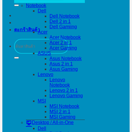
Notebook
Dell
Dell Notebook
Dell 2 in 1
Dell Gamiing
ตะกร้าสินค้า
Acer
Acer Notebook
ค้นหา:
Acer 2 in 1
Acer Gaming
ASUS
Asus Notebook
Asus 2 in 1
Asus Gaming
Lenovo
Lenovo
Notebook
Lenovo 2 in 1
Lenovo Gaming
MSI
MSI Notebook
MSI 2 in 1
MSI Gaming
Desktop / All-in-One
Dell