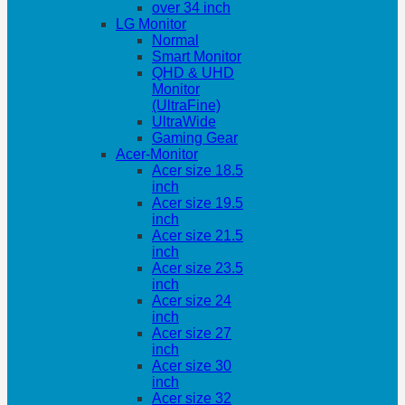
over 34 inch
LG Monitor
Normal
Smart Monitor
QHD & UHD
Monitor
(UltraFine)
UltraWide
Gaming Gear
Acer-Monitor
Acer size 18.5
inch
Acer size 19.5
inch
Acer size 21.5
inch
Acer size 23.5
inch
Acer size 24
inch
Acer size 27
inch
Acer size 30
inch
Acer size 32