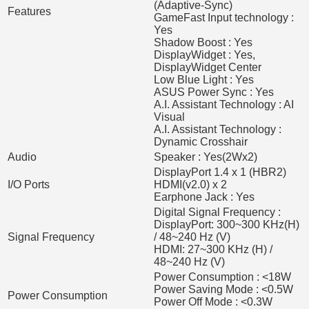
(Adaptive-Sync)
Features
GameFast Input technology :
Yes
Shadow Boost : Yes
DisplayWidget : Yes,
DisplayWidget Center
Low Blue Light : Yes
ASUS Power Sync : Yes
A.I. Assistant Technology : AI
Visual
A.I. Assistant Technology :
Dynamic Crosshair
Audio
Speaker : Yes(2Wx2)
DisplayPort 1.4 x 1 (HBR2)
I/O Ports
HDMI(v2.0) x 2
Earphone Jack : Yes
Digital Signal Frequency :
DisplayPort: 300~300 KHz(H)
Signal Frequency
/ 48~240 Hz (V)
HDMI: 27~300 KHz (H) /
48~240 Hz (V)
Power Consumption : <18W
Power Saving Mode : <0.5W
Power Consumption
Power Off Mode : <0.3W