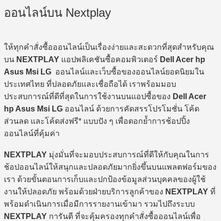
ออนไลน์บน Nextplay
ให้ทุกคำสั่งซื้อออนไลน์เป็นเรื่องง่ายและสะดวกที่สุดสำหรับคุณ
บน
NEXTPLAY
แอปพลิเคชันซื้อคอมพิวเตอร์
Dell Acer hp
Asus Msi LG
ออนไลน์และเว็บซื้อของออนไลน์ยอดนิยมใน
ประเทศไทย ที่ปลอดภัยและเชื่อถือได้ เราพร้อมมอบ
ประสบการณ์ที่ดีที่สุดในการใช้งานบนแอปซื้อของ
Dell Acer
hp Asus Msi LG
ออนไลน์ ด้วยการคัดสรรโปรโมชั่น โค้ด
ส่วนลด และโค้ดส่งฟรี* แบบปัง ๆ เพื่อตอกย้ำการช้อปปิ้ง
ออนไลน์ที่คุ้มค่า
NEXTPLAY
มุ่งมั่นที่จะมอบประสบการณ์ที่ดีให้กับคุณในการ
ช้อปออนไลน์ให้สนุกและปลอดภัยมากยิ่งขึ้นบนแพลตฟอร์มของ
เรา ด้วยขั้นตอนการเก็บและปกป้องข้อมูลส่วนบุคคลของผู้ใช้
งานให้ปลอดภัย พร้อมด้วยฝ่ายบริการลูกค้าของ
NEXTPLAY
ที่
พร้อมดำเนินการเมื่อมีการรายงานเข้ามา รวมไปถึงระบบ
NEXTPLAY
การันตี ที่จะคุ้มครองทุกคำสั่งซื้อออนไลน์เพื่อ