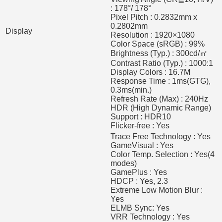
: 178°/ 178°
Pixel Pitch : 0.2832mm x
0.2802mm
Display
Resolution : 1920×1080
Color Space (sRGB) : 99%
Brightness (Typ.) : 300cd/㎡
Contrast Ratio (Typ.) : 1000:1
Display Colors : 16.7M
Response Time : 1ms(GTG),
0.3ms(min.)
Refresh Rate (Max) : 240Hz
HDR (High Dynamic Range)
Support : HDR10
Flicker-free : Yes
Trace Free Technology : Yes
GameVisual : Yes
Color Temp. Selection : Yes(4
modes)
GamePlus : Yes
HDCP : Yes, 2.3
Extreme Low Motion Blur :
Yes
ELMB Sync: Yes
VRR Technology : Yes