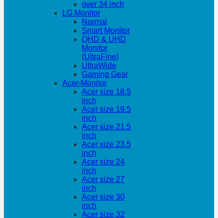
over 34 inch
LG Monitor
Normal
Smart Monitor
QHD & UHD
Monitor
(UltraFine)
UltraWide
Gaming Gear
Acer-Monitor
Acer size 18.5
inch
Acer size 19.5
inch
Acer size 21.5
inch
Acer size 23.5
inch
Acer size 24
inch
Acer size 27
inch
Acer size 30
inch
Acer size 32