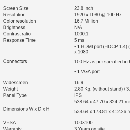
Screen Size
23.8 inch
Resolution
1920 x 1080 @ 100 Hz
Color resolution
16.7 Million
Brightness
N/A
Contrast ratio
1000:1
Response Time
5 ms
• 1 HDMI port (HDCP 1.4) 
x 1080
Connectors
100 Hz as per specified in
• 1 VGA port
Widescreen
16:9
Weight
2.80 Kg. (without stand) / 3
Panel Type
IPS
538.64 x 47.70 x 324.21 mm
Dimensions W x D x H
538.64 x 178.81 x 412.26 
VESA
100×100
Warranty
3 Years on site