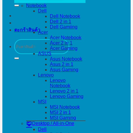
Notebook
Dell
Dell Notebook
Dell 2 in 1
Dell Gamiing
ตะกร้าสินค้า
Acer
Acer Notebook
ค้นหา:
Acer 2 in 1
Acer Gaming
ASUS
Asus Notebook
Asus 2 in 1
Asus Gaming
Lenovo
Lenovo
Notebook
Lenovo 2 in 1
Lenovo Gaming
MSI
MSI Notebook
MSI 2 in 1
MSI Gaming
Desktop / All-in-One
Dell