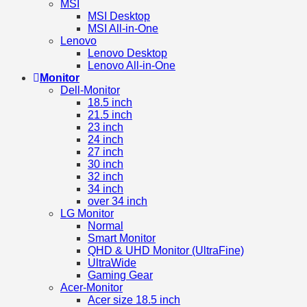
MSI
MSI Desktop
MSI All-in-One
Lenovo
Lenovo Desktop
Lenovo All-in-One
Monitor
Dell-Monitor
18.5 inch
21.5 inch
23 inch
24 inch
27 inch
30 inch
32 inch
34 inch
over 34 inch
LG Monitor
Normal
Smart Monitor
QHD & UHD Monitor (UltraFine)
UltraWide
Gaming Gear
Acer-Monitor
Acer size 18.5 inch