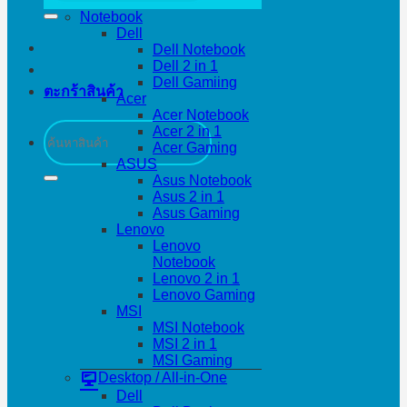
Notebook
Dell
Dell Notebook
Dell 2 in 1
Dell Gamiing
ตะกร้าสินค้า
Acer
Acer Notebook
ค้นหา:
Acer 2 in 1
Acer Gaming
ASUS
Asus Notebook
Asus 2 in 1
Asus Gaming
Lenovo
Lenovo
Notebook
Lenovo 2 in 1
Lenovo Gaming
MSI
MSI Notebook
MSI 2 in 1
MSI Gaming
Desktop / All-in-One
Dell