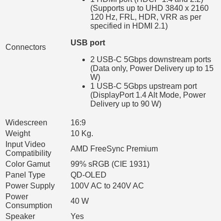
(Supports up to UHD 3840 x 2160
120 Hz, FRL, HDR, VRR as per
specified in HDMI 2.1)
USB port
Connectors
2 USB-C 5Gbps downstream ports
(Data only, Power Delivery up to 15
W)
1 USB-C 5Gbps upstream port
(DisplayPort 1.4 Alt Mode, Power
Delivery up to 90 W)
Widescreen
16:9
Weight
10 Kg.
Input Video
AMD FreeSync Premium
Compatibility
Color Gamut
99% sRGB (CIE 1931)
Panel Type
QD-OLED
Power Supply
100V AC to 240V AC
Power
40 W
Consumption
Speaker
Yes