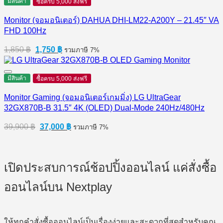
มีสินค้า
ซื้อครบ 5,000 ส่งฟรี
Monitor (จอมอนิเตอร์) DAHUA DHI-LM22-A200Y – 21.45″ VA
FHD 100Hz
Original
Current
1,850
฿
1,750
฿
รวมภาษี 7%
price
price
was:
is:
1,850 ฿.
1,750 ฿.
มีสินค้า
ซื้อครบ 5,000 ส่งฟรี
Monitor Gaming (จอมอนิเตอร์เกมมิ่ง) LG UltraGear
32GX870B-B 31.5″ 4K (OLED) Dual-Mode 240Hz/480Hz
Original
Current
39,900
฿
37,000
฿
รวมภาษี 7%
price
price
was:
is:
39,900 ฿.
37,000 ฿.
เปิดประสบการณ์ช้อปปิ้งออนไลน์ แค่สั่งซื้อ
ออนไลน์บน Nextplay
ให้ทุกคำสั่งซื้อออนไลน์เป็นเรื่องง่ายและสะดวกที่สุดสำหรับคุณ