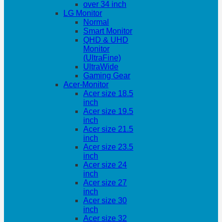
over 34 inch
LG Monitor
Normal
Smart Monitor
QHD & UHD
Monitor
(UltraFine)
UltraWide
Gaming Gear
Acer-Monitor
Acer size 18.5
inch
Acer size 19.5
inch
Acer size 21.5
inch
Acer size 23.5
inch
Acer size 24
inch
Acer size 27
inch
Acer size 30
inch
Acer size 32