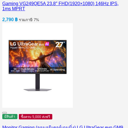
Gaming VG249QE5A 23.8″ FHD(1920×1080) 146Hz IPS,
1ms MPRT
2,790
฿
รวมภาษี 7%
มีสินค้า
ซื้อครบ 5,000 ส่งฟรี
Monitor Gaming (จอมอนิเตอร์เกมมิ่ง) LG UltraGear evo GM9