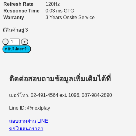
Refresh Rate
120Hz
Response Time
0.03 ms GTG
Warranty
3 Years Onsite Service
มีสินค้าอยู่ 3
จำนวน
Monitor
หยิบใส่ตะกร้า
(จอ
มอนิเตอร์)
Dell
32
ติดต่อสอบถามข้อมูลเพิ่มเติมได้ที่
Plus
S3225QC
-
เบอร์โทร. 02-491-4564 ext. 1096, 087-984-2890
31.6"
4K
(QD-
Line ID: @nextplay
OlED,HDMI)
120Hz
สอบถามผ่าน LINE
ชิ้น
ขอใบเสนอราคา