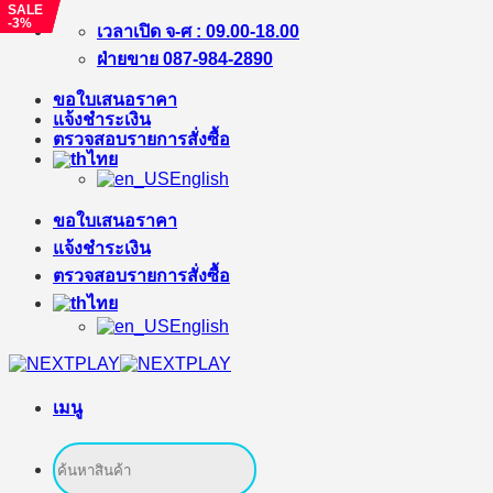
SALE
SALE
SALE
-15%
-15%
-3%
ข้าม
เวลาเปิด จ-ศ : 09.00-18.00
ไป
ฝ่ายขาย 087-984-2890
ยัง
ขอใบเสนอราคา
เนื้อหา
แจ้งชำระเงิน
ตรวจสอบรายการสั่งซื้อ
ไทย
English
ขอใบเสนอราคา
แจ้งชำระเงิน
ตรวจสอบรายการสั่งซื้อ
ไทย
English
เมนู
ค้นหา: