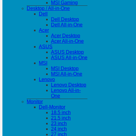
MSI Gaming
Desktop / All-in-One
Dell
Dell Desktop
Dell All-in-One
Acer
Acer Desktop
Acer All-in-One
ASUS
ASUS Desktop
ASUS All-in-One
MSI
MSI Desktop
MSI All-in-One
Lenovo
Lenovo Desktop
Lenovo All-in-
One
Monitor
Dell-Monitor
18.5 inch
21.5 inch
23 inch
24 inch
27 inch