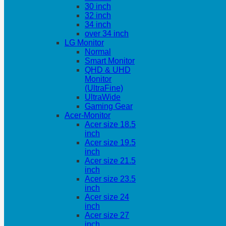
30 inch
32 inch
34 inch
over 34 inch
LG Monitor
Normal
Smart Monitor
QHD & UHD
Monitor
(UltraFine)
UltraWide
Gaming Gear
Acer-Monitor
Acer size 18.5
inch
Acer size 19.5
inch
Acer size 21.5
inch
Acer size 23.5
inch
Acer size 24
inch
Acer size 27
inch