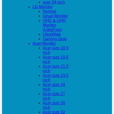
over 34 inch
LG Monitor
Normal
Smart Monitor
QHD & UHD
Monitor
(UltraFine)
UltraWide
Gaming Gear
Acer-Monitor
Acer size 18.5
inch
Acer size 19.5
inch
Acer size 21.5
inch
Acer size 23.5
inch
Acer size 24
inch
Acer size 27
inch
Acer size 30
inch
Acer size 32