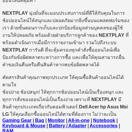
ออนไลน์ที่คุ้มค่า
NEXTPLAY
มุ่งมั่นที่จะมอบประสบการณ์ที่ดีให้กับคุณในการ
ช้อปออนไลน์ให้สนุกและปลอดภัยมากยิ่งขึ้นบนแพลตฟอร์มของ
เรา ด้วยขั้นตอนการเก็บและปกป้องข้อมูลส่วนบุคคลของผู้ใช้
งานให้ปลอดภัย พร้อมด้วยฝ่ายบริการลูกค้าของ
NEXTPLAY
ที่
พร้อมดำเนินการเมื่อมีการรายงานเข้ามา รวมไปถึงระบบ
NEXTPLAY
การันตี ที่จะคุ้มครองทุกคำสั่งซื้อออนไลน์เพื่อ
ป้องกันข้อผิดพลาดระหว่างการซื้อ และเพื่อให้คุณสามารถยื่น
คำขอเงินคืนหรือคืนสินค้าหากพบข้อผิดพลาดได้
คัดสรรสินค้าคุณภาพทุกประเภท ให้คุณซื้อสินค้าออนไลน์ได้
ตามใจ
ช้อปง่าย ช้อปสนุก! ให้ทุกการช้อปออนไลน์เป็นเรื่องสนุก และ
ทุกการสั่งของออนไลน์เป็นเรื่องง่าย เพราะที่
NEXTPLAY
มี
สินค้าทุกประเภทเกี่ยวกับคอมพิวเตอร์
Dell Acer hp Asus Msi
LG
ให้คุณเลือกซื้อออนไลน์ได้ตามที่ต้องการ ไม่ว่าจะเป็น
Gaming Gear
|
Bag
|
Monitor
|
All-in-one
|
Notebook
|
Keyboard & Mouse
|
Battery / Adapter
|
Accessories
|
RAM