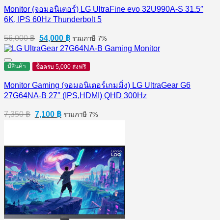
Monitor (จอมอนิเตอร์) LG UltraFine evo 32U990A-S 31.5″
6K, IPS 60Hz Thunderbolt 5
Original
Current
56,000
฿
54,000
฿
รวมภาษี 7%
price
price
was:
is:
56,000 ฿.
54,000 ฿.
มีสินค้า
ซื้อครบ 5,000 ส่งฟรี
Monitor Gaming (จอมอนิเตอร์เกมมิ่ง) LG UltraGear G6
27G64NA-B 27″ (IPS,HDMI) QHD 300Hz
Original
Current
7,350
฿
7,100
฿
รวมภาษี 7%
price
price
was:
is:
7,350 ฿.
7,100 ฿.