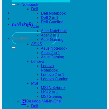
Notebook
Dell
Dell Notebook
Dell 2 in 1
Dell Gamiing
ตะกร้าสินค้า
Acer
Acer Notebook
ค้นหา:
Acer 2 in 1
Acer Gaming
ASUS
Asus Notebook
Asus 2 in 1
Asus Gaming
Lenovo
Lenovo
Notebook
Lenovo 2 in 1
Lenovo Gaming
MSI
MSI Notebook
MSI 2 in 1
MSI Gaming
Desktop / All-in-One
Dell