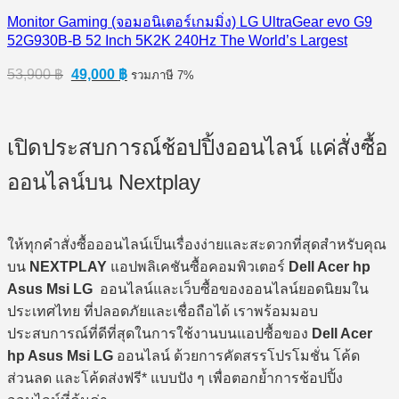
Monitor Gaming (จอมอนิเตอร์เกมมิ่ง) LG UltraGear evo G9
52G930B-B 52 Inch 5K2K 240Hz The World’s Largest
Original
Current
53,900
฿
49,000
฿
รวมภาษี 7%
price
price
was:
is:
53,900 ฿.
49,000 ฿.
เปิดประสบการณ์ช้อปปิ้งออนไลน์ แค่สั่งซื้อ
ออนไลน์บน Nextplay
ให้ทุกคำสั่งซื้อออนไลน์เป็นเรื่องง่ายและสะดวกที่สุดสำหรับคุณ
บน
NEXTPLAY
แอปพลิเคชันซื้อคอมพิวเตอร์
Dell Acer hp
Asus Msi LG
ออนไลน์และเว็บซื้อของออนไลน์ยอดนิยมใน
ประเทศไทย ที่ปลอดภัยและเชื่อถือได้ เราพร้อมมอบ
ประสบการณ์ที่ดีที่สุดในการใช้งานบนแอปซื้อของ
Dell Acer
hp Asus Msi LG
ออนไลน์ ด้วยการคัดสรรโปรโมชั่น โค้ด
ส่วนลด และโค้ดส่งฟรี* แบบปัง ๆ เพื่อตอกย้ำการช้อปปิ้ง