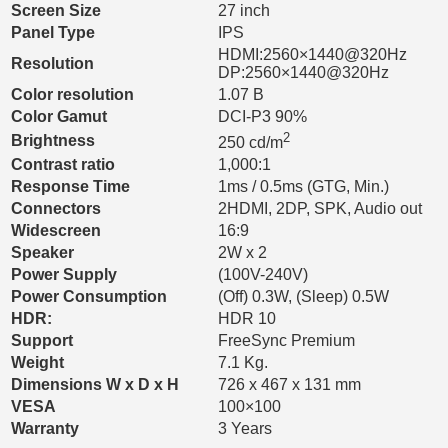
Screen Size
27 inch
Panel Type
IPS
HDMI:2560×1440@320Hz
Resolution
DP:2560×1440@320Hz
Color resolution
1.07 B
Color Gamut
DCI-P3 90%
2
Brightness
250 cd/m
Contrast ratio
1,000:1
Response Time
1ms / 0.5ms (GTG, Min.)
Connectors
2HDMI, 2DP, SPK, Audio out
Widescreen
16:9
Speaker
2W x 2
Power Supply
(100V-240V)
Power Consumption
(Off) 0.3W, (Sleep) 0.5W
HDR:
HDR 10
Support
FreeSync Premium
Weight
7.1 Kg.
Dimensions W x D x H
726 x 467 x 131 mm
VESA
100×100
Warranty
3 Years