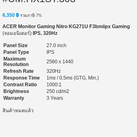
6,350
฿
รวมภาษี 7%
ACER Monitor Gaming Nitro KG271U F3bmiipx Gaming
(จอมอนิเตอร์)
IPS, 320Hz
Panel Size
27.0 inch
Panel Type
IPS
Maximum
2560 x 1440
Resolution
Refresh Rate
320Hz
Response Time
1ms / 0.5ms (GTG, Min.)
Contrast Ratio
1000:1
Brightness
250 cd/m2
Warranty
3 Years
สินค้าหมดแล้ว