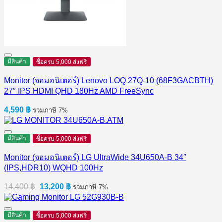
มีสินค้า
ซื้อครบ 5,000 ส่งฟรี
Monitor (จอมอนิเตอร์) Lenovo LOQ 27Q-10 (68F3GACBTH)
27″ IPS HDMI QHD 180Hz AMD FreeSync
4,590
฿
รวมภาษี 7%
มีสินค้า
ซื้อครบ 5,000 ส่งฟรี
Monitor (จอมอนิเตอร์) LG UltraWide 34U650A-B 34″
(IPS,HDR10) WQHD 100Hz
Original
Current
14,400
฿
13,200
฿
รวมภาษี 7%
price
price
was:
is:
14,400 ฿.
13,200 ฿.
มีสินค้า
ซื้อครบ 5,000 ส่งฟรี