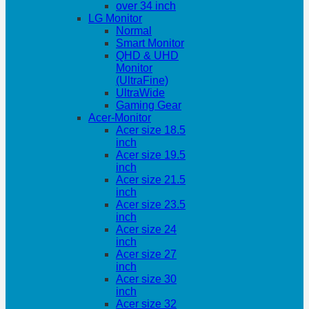
over 34 inch
LG Monitor
Normal
Smart Monitor
QHD & UHD
Monitor
(UltraFine)
UltraWide
Gaming Gear
Acer-Monitor
Acer size 18.5
inch
Acer size 19.5
inch
Acer size 21.5
inch
Acer size 23.5
inch
Acer size 24
inch
Acer size 27
inch
Acer size 30
inch
Acer size 32