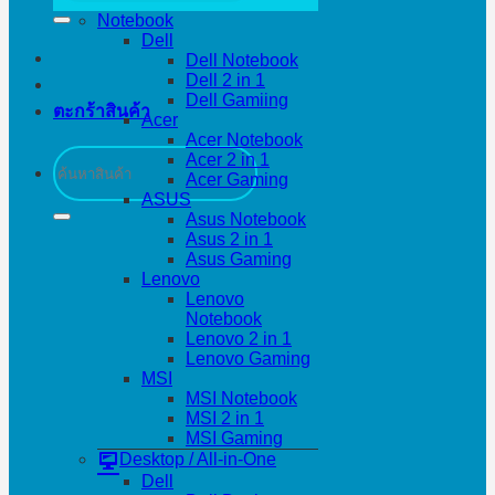
Notebook
Dell
Dell Notebook
Dell 2 in 1
Dell Gamiing
ตะกร้าสินค้า
Acer
Acer Notebook
ค้นหา:
Acer 2 in 1
Acer Gaming
ASUS
Asus Notebook
Asus 2 in 1
Asus Gaming
Lenovo
Lenovo
Notebook
Lenovo 2 in 1
Lenovo Gaming
MSI
MSI Notebook
MSI 2 in 1
MSI Gaming
Desktop / All-in-One
Dell