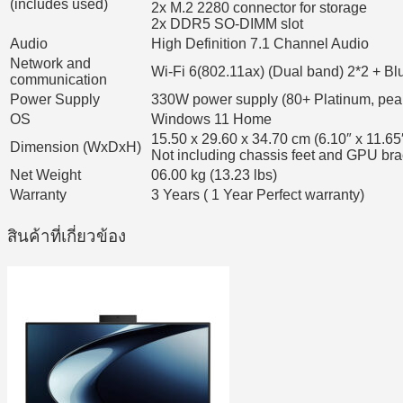
(includes used)
2x M.2 2280 connector for storage
2x DDR5 SO-DIMM slot
Audio
High Definition 7.1 Channel Audio
Network and
Wi-Fi 6(802.11ax) (Dual band) 2*2 + Bl
communication
Power Supply
330W power supply (80+ Platinum, pe
OS
Windows 11 Home
15.50 x 29.60 x 34.70 cm (6.10″ x 11.65
Dimension (WxDxH)
Not including chassis feet and GPU bra
Net Weight
06.00 kg (13.23 lbs)
Warranty
3 Years ( 1 Year Perfect warranty)
สินค้าที่เกี่ยวข้อง