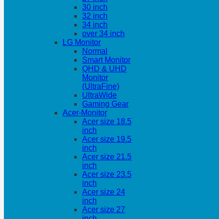
30 inch
32 inch
34 inch
over 34 inch
LG Monitor
Normal
Smart Monitor
QHD & UHD
Monitor
(UltraFine)
UltraWide
Gaming Gear
Acer-Monitor
Acer size 18.5
inch
Acer size 19.5
inch
Acer size 21.5
inch
Acer size 23.5
inch
Acer size 24
inch
Acer size 27
inch