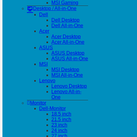
MSI Gaming
Desktop / All-in-One
Dell
Dell Desktop
Dell All-in-One
Acer
Acer Desktop
Acer All-in-One
ASUS
ASUS Desktop
ASUS All-in-One
MSI
MSI Desktop
MSI All-in-One
Lenovo
Lenovo Desktop
Lenovo All-in-
One
Monitor
Dell-Monitor
18.5 inch
21.5 inch
23 inch
24 inch
27 inch