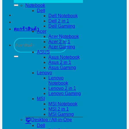
Notebook
Dell
Dell Notebook
Dell 2 in 1
Dell Gamiing
ตะกร้าสินค้า
Acer
Acer Notebook
ค้นหา:
Acer 2 in 1
Acer Gaming
ASUS
Asus Notebook
Asus 2 in 1
Asus Gaming
Lenovo
Lenovo
Notebook
Lenovo 2 in 1
Lenovo Gaming
MSI
MSI Notebook
MSI 2 in 1
MSI Gaming
Desktop / All-in-One
Dell