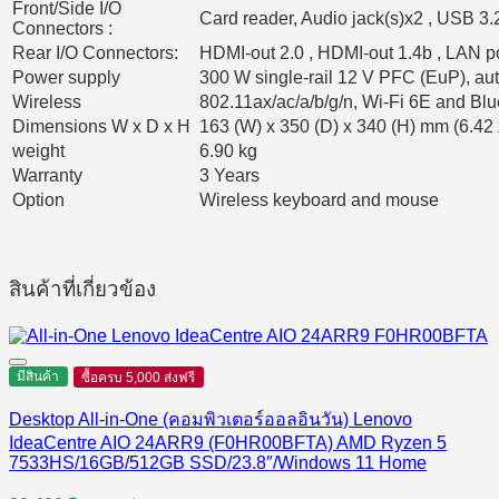
Front/Side I/O
Card reader, Audio jack(s)x2 , USB 3
Connectors :
Rear I/O Connectors:
HDMI-out 2.0 , HDMI-out 1.4b , LAN por
Power supply
300 W single-rail 12 V PFC (EuP), a
Wireless
802.11ax/ac/a/b/g/n, Wi-Fi 6E and Bl
Dimensions W x D x H
163 (W) x 350 (D) x 340 (H) mm (6.42 
weight
6.90 kg
Warranty
3 Years
Option
Wireless keyboard and mouse
สินค้าที่เกี่ยวข้อง
มีสินค้า
ซื้อครบ 5,000 ส่งฟรี
Desktop All-in-One (คอมพิวเตอร์ออลอินวัน) Lenovo
IdeaCentre AIO 24ARR9 (F0HR00BFTA) AMD Ryzen 5
7533HS/16GB/512GB SSD/23.8″/Windows 11 Home