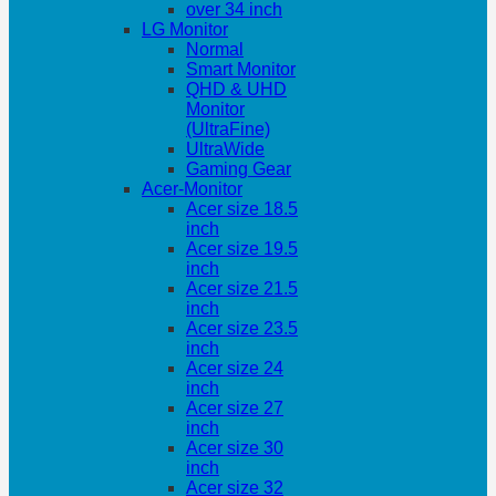
over 34 inch
LG Monitor
Normal
Smart Monitor
QHD & UHD
Monitor
(UltraFine)
UltraWide
Gaming Gear
Acer-Monitor
Acer size 18.5
inch
Acer size 19.5
inch
Acer size 21.5
inch
Acer size 23.5
inch
Acer size 24
inch
Acer size 27
inch
Acer size 30
inch
Acer size 32