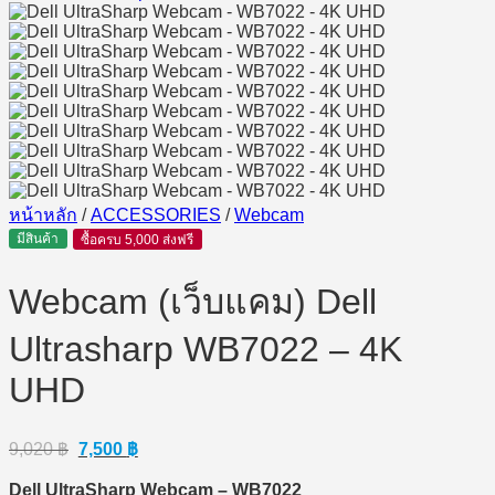
หน้าหลัก
/
ACCESSORIES
/
Webcam
มีสินค้า
ซื้อครบ 5,000 ส่งฟรี
Webcam (เว็บแคม) Dell
Ultrasharp WB7022 – 4K
UHD
Original
Current
9,020
฿
7,500
฿
price
price
was:
is:
Dell UltraSharp Webcam – WB7022