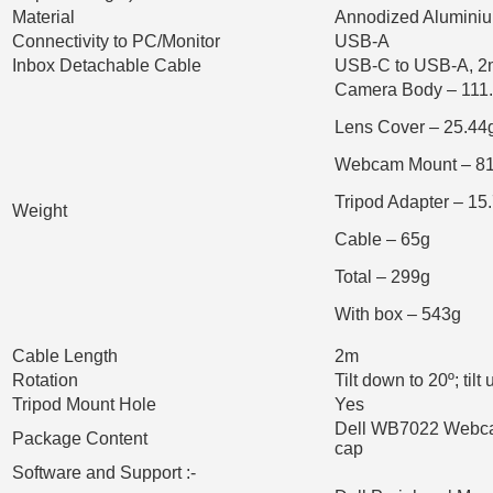
Material
Annodized Alumini
Connectivity to PC/Monitor
USB-A
Inbox Detachable Cable
USB-C to USB-A, 2
Camera Body – 111
Lens Cover – 25.44
Webcam Mount – 81
Tripod Adapter – 15
Weight
Cable – 65g
Total – 299g
With box – 543g
Cable Length
2m
Rotation
Tilt down to 20º; tilt 
Tripod Mount Hole
Yes
Dell WB7022 Webcam
Package Content
cap
Software and Support :-