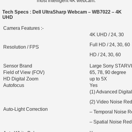
most intelligent 4K webcam.
Tech Specs : Dell UltraSharp Webcam – WB7022 – 4K
UHD
Camera Features :-
4K UHD / 24, 30
Full HD / 24, 30, 60
Resolution / FPS
HD / 24, 30, 60
Sensor Brand
Large Sony STARV
Field of View (FOV)
65, 78, 90 degree
HD Digital Zoom
up to 5X
Autofocus
Yes
(1) Advanced Digit
(2) Video Noise Re
Auto-Light Correction
– Temporal Noise R
– Spatial Noise Re