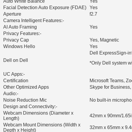
Auto White Balance
Yes
Facial Detection Auto Exposure (FDAE)
Yes
Aperture
f2.7
Camera Intelligent Features:-
AI Auto Framing
Yes
Privacy Features:-
Privacy Cap
Yes, Magnetic
Windows Hello
Yes
Dell ExpressSign-in
Dell on Dell
*Only Dell system 
UC Apps:-
Certification
Microsoft Teams, Z
Other Optimized Apps
Skype for Business
Audio:-
Noise Reduction Mic
No built-in microph
Design and Connectivity:-
Webcam Dimensions (Diameter x
42mm x 90mm/1.65in
Length)
Webcam Mount Dimensions (Width x
32mm x 65mm x 9.4m
Depth x Height)