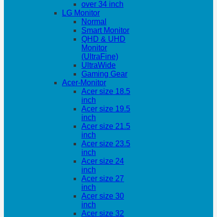
over 34 inch
LG Monitor
Normal
Smart Monitor
QHD & UHD
Monitor
(UltraFine)
UltraWide
Gaming Gear
Acer-Monitor
Acer size 18.5
inch
Acer size 19.5
inch
Acer size 21.5
inch
Acer size 23.5
inch
Acer size 24
inch
Acer size 27
inch
Acer size 30
inch
Acer size 32