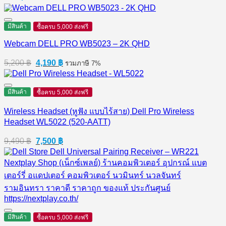
มีสินค้า
ซื้อครบ 5,000 ส่งฟรี
Webcam DELL PRO WB5023 – 2K QHD
Original
Current
5,200
฿
4,190
฿
รวมภาษี 7%
price
price
was:
is:
5,200 ฿.
4,190 ฿.
มีสินค้า
ซื้อครบ 5,000 ส่งฟรี
Wireless Headset (หูฟัง แบบไร้สาย) Dell Pro Wireless
Headset WL5022 (520-AATT)
Original
Current
9,490
฿
7,500
฿
price
price
was:
is:
9,490 ฿.
7,500 ฿.
มีสินค้า
ซื้อครบ 5,000 ส่งฟรี