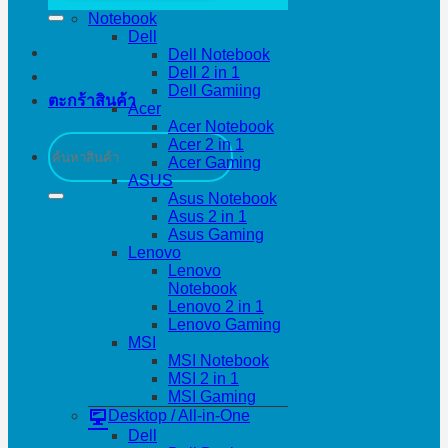
Notebook
Dell
Dell Notebook
Dell 2 in 1
Dell Gamiing
ตะกร้าสินค้า
Acer
Acer Notebook
ค้นหา:
Acer 2 in 1
Acer Gaming
ASUS
Asus Notebook
Asus 2 in 1
Asus Gaming
Lenovo
Lenovo
Notebook
Lenovo 2 in 1
Lenovo Gaming
MSI
MSI Notebook
MSI 2 in 1
MSI Gaming
Desktop / All-in-One
Dell