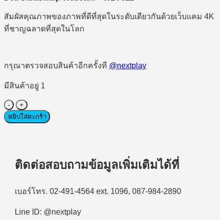
9,020 ฿.
7,500 ฿.
สัมผัสคุณภาพของภาพที่ดีที่สุดในระดับเดียวกันด้วยเว็บแคม 4K
ที่ชาญฉลาดที่สุดในโลก
กรุณาตรวจสอบสินค้าอีกครั้งที
@nextplay
มีสินค้าอยู่ 1
จำนวน
Webcam
หยิบใส่ตะกร้า
(เว็บ
แคม)
Dell
Ultrasharp
ติดต่อสอบถามข้อมูลเพิ่มเติมได้ที่
WB7022
-
4K
เบอร์โทร. 02-491-4564 ext. 1096, 087-984-2890
UHD
ชิ้น
Line ID: @nextplay