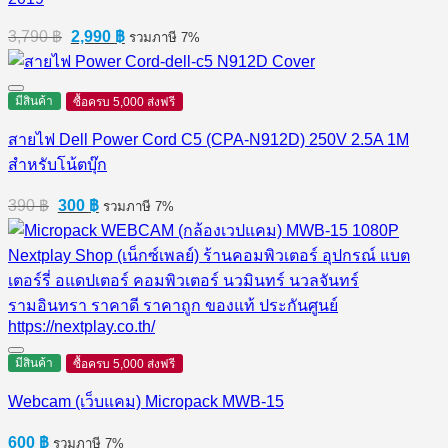
Original
Current
3,790
฿
2,990
฿
รวมภาษี 7%
price
price
was:
is:
3,790 ฿.
2,990 ฿.
มีสินค้า
ซื้อครบ 5,000 ส่งฟรี
สายไฟ Dell Power Cord C5 (CPA-N912D) 250V 2.5A 1M
สำหรับโน้ตบุ๊ก
Original
Current
390
฿
300
฿
รวมภาษี 7%
price
price
was:
is:
390 ฿.
300 ฿.
มีสินค้า
ซื้อครบ 5,000 ส่งฟรี
Webcam (เว็บแคม) Micropack MWB-15
600
฿
รวมภาษี 7%