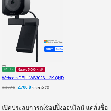
มีสินค้า
ซื้อครบ 5,000 ส่งฟรี
Webcam DELL WB3023 – 2K QHD
Original
Current
3,190
฿
2,700
฿
รวมภาษี 7%
price
price
was:
is:
3,190 ฿.
2,700 ฿.
เปิดประสบการณ์ช้อปปิ้งออนไลน์ แค่สั่งซื้อ