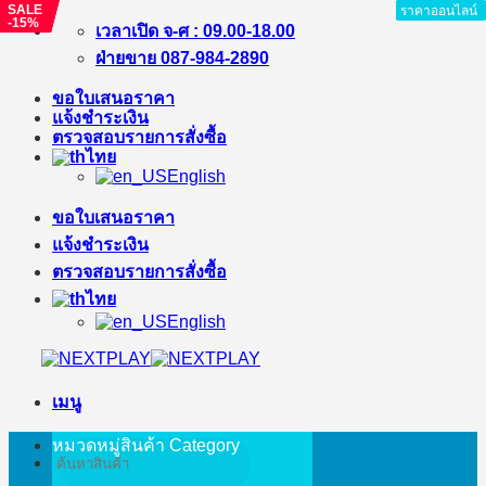
SALE
SALE
SALE
ราคาออนไลน์
ราคาออนไลน์
ราคาออนไลน์
ราคาออนไลน์
-17%
-19%
-15%
ข้าม
เวลาเปิด จ-ศ : 09.00-18.00
ไป
ฝ่ายขาย 087-984-2890
ยัง
ขอใบเสนอราคา
เนื้อหา
แจ้งชำระเงิน
ตรวจสอบรายการสั่งซื้อ
ไทย
English
ขอใบเสนอราคา
แจ้งชำระเงิน
ตรวจสอบรายการสั่งซื้อ
ไทย
English
เมนู
หมวดหมู่สินค้า
Category
ค้นหา: