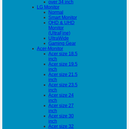
over 34 inch
LG Monitor
Normal
Smart Monitor
QHD & UHD
Monitor
(UltraFine)
UltraWide
Gaming Gear
Acer-Monitor
Acer size 18.5
inch
Acer size 19.5
inch
Acer size 21.5
inch
Acer size 23.5
inch
Acer size 24
inch
Acer size 27
inch
Acer size 30
inch
Acer size 32