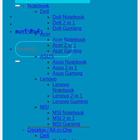
Notebook
Dell
Dell Notebook
Dell 2 in 1
Dell Gamiing
ตะกร้าสินค้า
Acer
Acer Notebook
ค้นหา:
Acer 2 in 1
Acer Gaming
ASUS
Asus Notebook
Asus 2 in 1
Asus Gaming
Lenovo
Lenovo
Notebook
Lenovo 2 in 1
Lenovo Gaming
MSI
MSI Notebook
MSI 2 in 1
MSI Gaming
Desktop / All-in-One
Dell