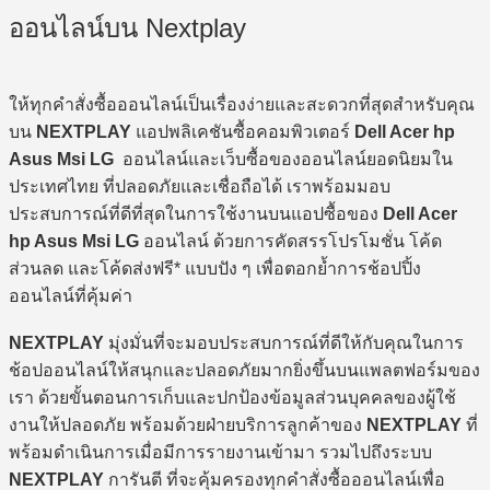
ออนไลน์บน Nextplay
ให้ทุกคำสั่งซื้อออนไลน์เป็นเรื่องง่ายและสะดวกที่สุดสำหรับคุณ
บน
NEXTPLAY
แอปพลิเคชันซื้อคอมพิวเตอร์
Dell Acer hp
Asus Msi LG
ออนไลน์และเว็บซื้อของออนไลน์ยอดนิยมใน
ประเทศไทย ที่ปลอดภัยและเชื่อถือได้ เราพร้อมมอบ
ประสบการณ์ที่ดีที่สุดในการใช้งานบนแอปซื้อของ
Dell Acer
hp Asus Msi LG
ออนไลน์ ด้วยการคัดสรรโปรโมชั่น โค้ด
ส่วนลด และโค้ดส่งฟรี* แบบปัง ๆ เพื่อตอกย้ำการช้อปปิ้ง
ออนไลน์ที่คุ้มค่า
NEXTPLAY
มุ่งมั่นที่จะมอบประสบการณ์ที่ดีให้กับคุณในการ
ช้อปออนไลน์ให้สนุกและปลอดภัยมากยิ่งขึ้นบนแพลตฟอร์มของ
เรา ด้วยขั้นตอนการเก็บและปกป้องข้อมูลส่วนบุคคลของผู้ใช้
งานให้ปลอดภัย พร้อมด้วยฝ่ายบริการลูกค้าของ
NEXTPLAY
ที่
พร้อมดำเนินการเมื่อมีการรายงานเข้ามา รวมไปถึงระบบ
NEXTPLAY
การันตี ที่จะคุ้มครองทุกคำสั่งซื้อออนไลน์เพื่อ