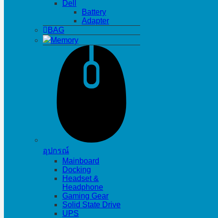
Dell
Battery
Adapter
BAG
Memory
อุปกรณ์
Mainboard
Docking
Headset &
Headphone
Gaming Gear
Solid State Drive
UPS