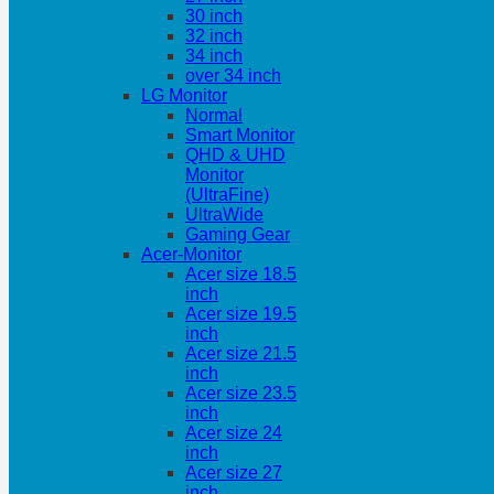
30 inch
32 inch
34 inch
over 34 inch
LG Monitor
Normal
Smart Monitor
QHD & UHD
Monitor
(UltraFine)
UltraWide
Gaming Gear
Acer-Monitor
Acer size 18.5
inch
Acer size 19.5
inch
Acer size 21.5
inch
Acer size 23.5
inch
Acer size 24
inch
Acer size 27
inch