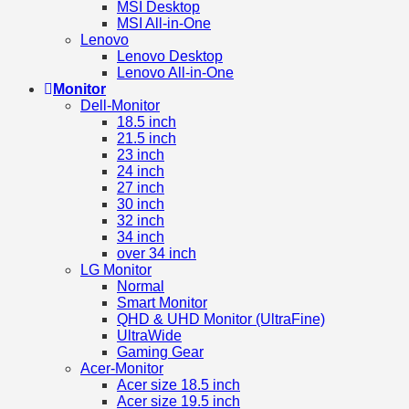
MSI Desktop
MSI All-in-One
Lenovo
Lenovo Desktop
Lenovo All-in-One
Monitor
Dell-Monitor
18.5 inch
21.5 inch
23 inch
24 inch
27 inch
30 inch
32 inch
34 inch
over 34 inch
LG Monitor
Normal
Smart Monitor
QHD & UHD Monitor (UltraFine)
UltraWide
Gaming Gear
Acer-Monitor
Acer size 18.5 inch
Acer size 19.5 inch