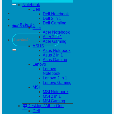
Notebook
Dell
Dell Notebook
Dell 2 in 1
Dell Gamiing
ตะกร้าสินค้า
Acer
Acer Notebook
ค้นหา:
Acer 2 in 1
Acer Gaming
ASUS
Asus Notebook
Asus 2 in 1
Asus Gaming
Lenovo
Lenovo
Notebook
Lenovo 2 in 1
Lenovo Gaming
MSI
MSI Notebook
MSI 2 in 1
MSI Gaming
Desktop / All-in-One
Dell