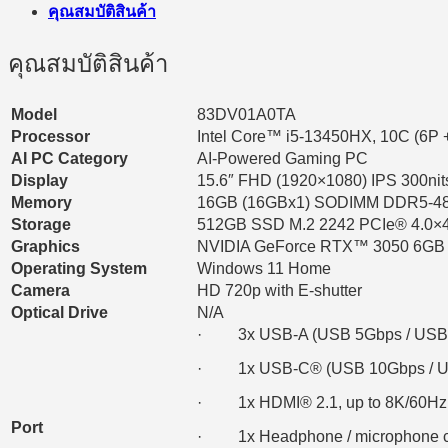
คุณสมบัติสินค้า
คุณสมบัติสินค้า
Model
83DV01A0TA
Processor
Intel Core™ i5-13450HX, 10C (6P + 
AI PC Category
AI-Powered Gaming PC
Display
15.6″ FHD (1920×1080) IPS 300ni
Memory
16GB (16GBx1) SODIMM DDR5-4
Storage
512GB SSD M.2 2242 PCIe® 4.0
Graphics
NVIDIA GeForce RTX™ 3050 6GB 
Operating System
Windows 11 Home
Camera
HD 720p with E-shutter
Optical Drive
N/A
· 3x USB-A (USB 5Gbps / USB 
· 1x USB-C® (USB 10Gbps / USB 
· 1x HDMI® 2.1, up to 8K/60Hz
Port
· 1x Headphone / microphone c