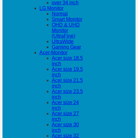
over 34 inch
LG Monitor
Normal
Smart Monitor
QHD & UHD
Monitor
(UltraFine)
UltraWide
Gaming Gear
Acer-Monitor
Acer size 18.5
inch
Acer size 19.5
inch
Acer size 21.5
inch
Acer size 23.5
inch
Acer size 24
inch
Acer size 27
inch
Acer size 30
inch
Acer size 32