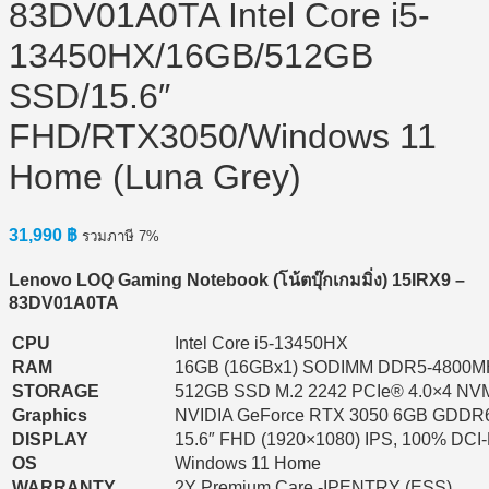
83DV01A0TA Intel Core i5-
13450HX/16GB/512GB
SSD/15.6″
FHD/RTX3050/Windows 11
Home (Luna Grey)
31,990
฿
รวมภาษี 7%
Lenovo LOQ Gaming Notebook (
โน้ตบุ๊กเกมมิ่ง) 15IRX9 –
83DV01A0TA
CPU
Intel Core i5-13450HX
RAM
16GB (16GBx1) SODIMM DDR5-4800M
STORAGE
512GB SSD M.2 2242 PCIe® 4.0×4 N
Graphics
NVIDIA GeForce RTX 3050 6GB GDDR
DISPLAY
15.6″ FHD (1920×1080) IPS, 100% DCI
OS
Windows 11 Home
WARRANTY
2Y Premium Care -IPENTRY (ESS)