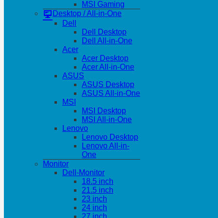
MSI Gaming
Desktop / All-in-One
Dell
Dell Desktop
Dell All-in-One
Acer
Acer Desktop
Acer All-in-One
ASUS
ASUS Desktop
ASUS All-in-One
MSI
MSI Desktop
MSI All-in-One
Lenovo
Lenovo Desktop
Lenovo All-in-
One
Monitor
Dell-Monitor
18.5 inch
21.5 inch
23 inch
24 inch
27 inch