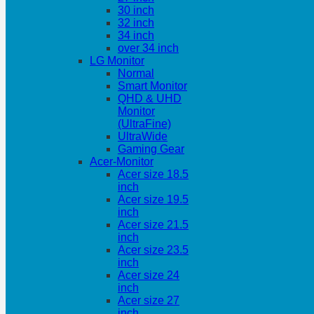
30 inch
32 inch
34 inch
over 34 inch
LG Monitor
Normal
Smart Monitor
QHD & UHD
Monitor
(UltraFine)
UltraWide
Gaming Gear
Acer-Monitor
Acer size 18.5
inch
Acer size 19.5
inch
Acer size 21.5
inch
Acer size 23.5
inch
Acer size 24
inch
Acer size 27
inch