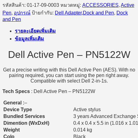
รหัสสินค้า:
01-17-09-0003
หมวดหมู่:
ACCESSORIES
,
Active
Pen
,
อุปกรณ์
ป้ายกำกับ:
Dell Adapter,Dock and Pen
,
Dock
and Pen
รายละเอียดเพิ่มเติม
ข้อมูลเพิ่มเติม
Dell Active Pen – PN5122W
Get a precise writing with this Dell Active Pen (AES). With no
pairing required, you can start using the pen right away.
Compatible with select Dell 2-in-1s.
Tech Specs
: Dell Active Pen – PN5122W
General :
–
Device Type
Active stylus
Bundled Services
3 years Advanced Exchange 
Dimention (WxDxH)
0.4 x 0.4 x 5.5 in (1.016 x 1.
Weight
0.014 kg
Colo
Black