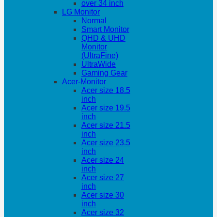
over 34 inch
LG Monitor
Normal
Smart Monitor
QHD & UHD
Monitor
(UltraFine)
UltraWide
Gaming Gear
Acer-Monitor
Acer size 18.5
inch
Acer size 19.5
inch
Acer size 21.5
inch
Acer size 23.5
inch
Acer size 24
inch
Acer size 27
inch
Acer size 30
inch
Acer size 32