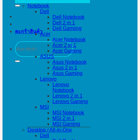
Notebook
Dell
Dell Notebook
Dell 2 in 1
Dell Gamiing
ตะกร้าสินค้า
Acer
Acer Notebook
ค้นหา:
Acer 2 in 1
Acer Gaming
ASUS
Asus Notebook
Asus 2 in 1
Asus Gaming
Lenovo
Lenovo
Notebook
Lenovo 2 in 1
Lenovo Gaming
MSI
MSI Notebook
MSI 2 in 1
MSI Gaming
Desktop / All-in-One
Dell