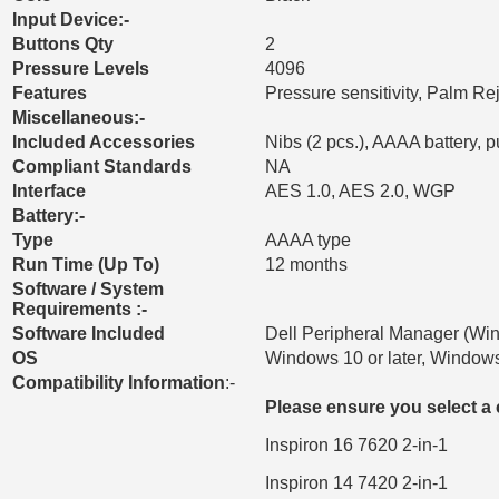
Input Device:-
Buttons Qty
2
Pressure Levels
4096
Features
Pressure sensitivity, Palm Re
Miscellaneous:-
Included Accessories
Nibs (2 pcs.), AAAA battery, p
Compliant Standards
NA
Interface
AES 1.0, AES 2.0, WGP
Battery:-
Type
AAAA type
Run Time (Up To)
12 months
Software / System
Requirements :-
Software Included
Dell Peripheral Manager (Wi
OS
Windows 10 or later, Window
Compatibility Information
:-
Please ensure you select a c
Inspiron 16 7620 2-in-1
Inspiron 14 7420 2-in-1