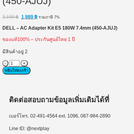
(450-AJUJ)
Original
Current
2,190
฿
1,989
฿
รวมภาษี 7%
price
price
was:
is:
DELL – AC Adapter Kit E5 180W 7.4mm (450-AJUJ)
2,190 ฿.
1,989 ฿.
ของแท้100% – ประกันศูนย์ไทย 1 ปี
มีสินค้าอยู่ 2
จำนวน
DELL
หยิบใส่ตะกร้า
–
AC
Adapter
Kit
E5
ติดต่อสอบถามข้อมูลเพิ่มเติมได้ที่
180W
7.4mm
(Thai)
เบอร์โทร. 02-491-4564 ext. 1096, 087-984-2890
–
SnP
Line ID: @nextplay
(450-