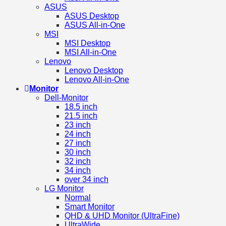
ASUS
ASUS Desktop
ASUS All-in-One
MSI
MSI Desktop
MSI All-in-One
Lenovo
Lenovo Desktop
Lenovo All-in-One
Monitor
Dell-Monitor
18.5 inch
21.5 inch
23 inch
24 inch
27 inch
30 inch
32 inch
34 inch
over 34 inch
LG Monitor
Normal
Smart Monitor
QHD & UHD Monitor (UltraFine)
UltraWide