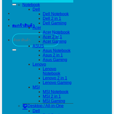
Notebook
Dell
Dell Notebook
Dell 2 in 1
Dell Gamiing
ตะกร้าสินค้า
Acer
Acer Notebook
ค้นหา:
Acer 2 in 1
Acer Gaming
ASUS
Asus Notebook
Asus 2 in 1
Asus Gaming
Lenovo
Lenovo
Notebook
Lenovo 2 in 1
Lenovo Gaming
MSI
MSI Notebook
MSI 2 in 1
MSI Gaming
Desktop / All-in-One
Dell