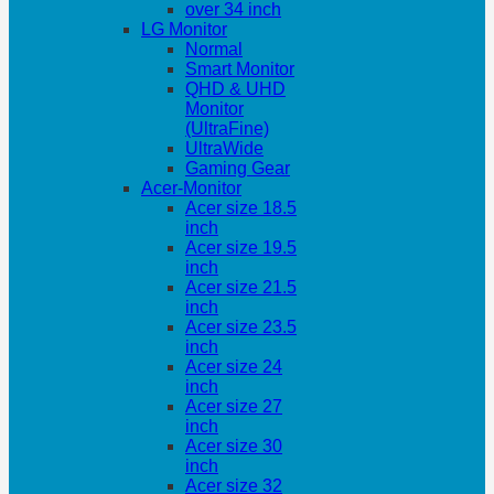
over 34 inch
LG Monitor
Normal
Smart Monitor
QHD & UHD
Monitor
(UltraFine)
UltraWide
Gaming Gear
Acer-Monitor
Acer size 18.5
inch
Acer size 19.5
inch
Acer size 21.5
inch
Acer size 23.5
inch
Acer size 24
inch
Acer size 27
inch
Acer size 30
inch
Acer size 32