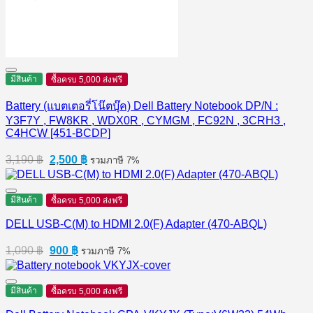
มีสินค้า
ซื้อครบ 5,000 ส่งฟรี
Battery (แบตเตอรี่โน๊ตบุ๊ค) Dell Battery Notebook DP/N :
Y3F7Y , FW8KR , WDX0R , CYMGM , FC92N , 3CRH3 ,
C4HCW [451-BCDP]
Original
Current
3,190
฿
2,500
฿
รวมภาษี 7%
price
price
was:
is:
3,190 ฿.
2,500 ฿.
มีสินค้า
ซื้อครบ 5,000 ส่งฟรี
DELL USB-C(M) to HDMI 2.0(F) Adapter (470-ABQL)
Original
Current
1,090
฿
900
฿
รวมภาษี 7%
price
price
was:
is:
1,090 ฿.
900 ฿.
มีสินค้า
ซื้อครบ 5,000 ส่งฟรี