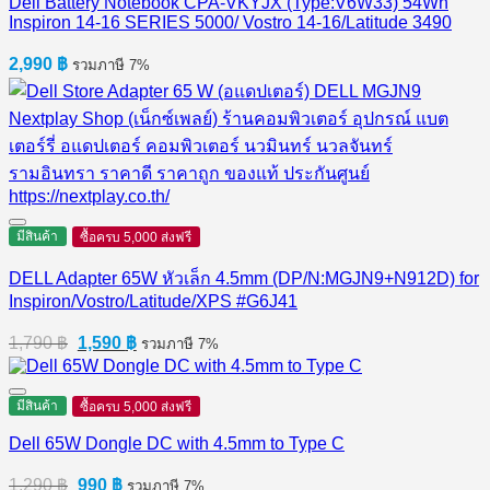
Dell Battery Notebook CPA-VKYJX (Type:V6W33) 54Wh
Inspiron 14-16 SERIES 5000/ Vostro 14-16/Latitude 3490
2,990
฿
รวมภาษี 7%
มีสินค้า
ซื้อครบ 5,000 ส่งฟรี
DELL Adapter 65W หัวเล็ก 4.5mm (DP/N:MGJN9+N912D) for
Inspiron/Vostro/Latitude/XPS #G6J41
Original
Current
1,790
฿
1,590
฿
รวมภาษี 7%
price
price
was:
is:
1,790 ฿.
1,590 ฿.
มีสินค้า
ซื้อครบ 5,000 ส่งฟรี
Dell 65W Dongle DC with 4.5mm to Type C
Original
Current
1,290
฿
990
฿
รวมภาษี 7%