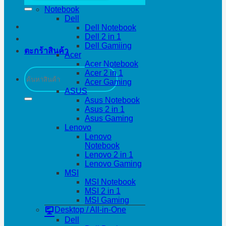
Notebook
Dell
Dell Notebook
Dell 2 in 1
Dell Gamiing
ตะกร้าสินค้า
Acer
Acer Notebook
ค้นหา:
Acer 2 in 1
Acer Gaming
ASUS
Asus Notebook
Asus 2 in 1
Asus Gaming
Lenovo
Lenovo
Notebook
Lenovo 2 in 1
Lenovo Gaming
MSI
MSI Notebook
MSI 2 in 1
MSI Gaming
Desktop / All-in-One
Dell