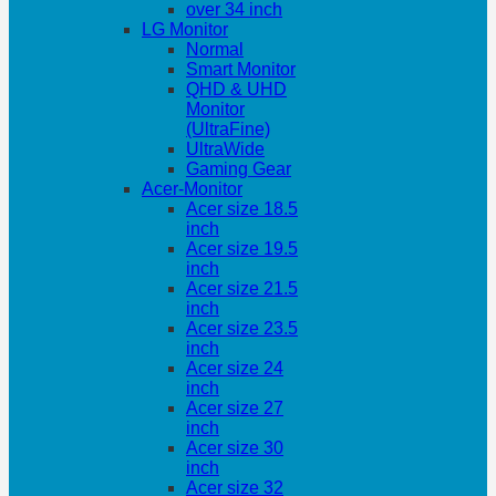
over 34 inch
LG Monitor
Normal
Smart Monitor
QHD & UHD
Monitor
(UltraFine)
UltraWide
Gaming Gear
Acer-Monitor
Acer size 18.5
inch
Acer size 19.5
inch
Acer size 21.5
inch
Acer size 23.5
inch
Acer size 24
inch
Acer size 27
inch
Acer size 30
inch
Acer size 32