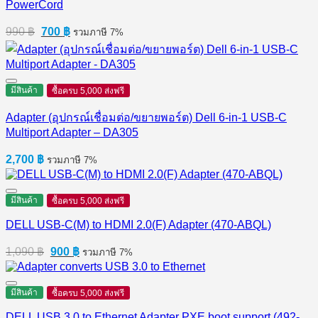
PowerCord
Original
Current
990
฿
700
฿
รวมภาษี 7%
price
price
was:
is:
990 ฿.
700 ฿.
มีสินค้า
ซื้อครบ 5,000 ส่งฟรี
Adapter (อุปกรณ์เชื่อมต่อ/ขยายพอร์ต) Dell 6-in-1 USB-C
Multiport Adapter – DA305
2,700
฿
รวมภาษี 7%
มีสินค้า
ซื้อครบ 5,000 ส่งฟรี
DELL USB-C(M) to HDMI 2.0(F) Adapter (470-ABQL)
Original
Current
1,090
฿
900
฿
รวมภาษี 7%
price
price
was:
is:
1,090 ฿.
900 ฿.
มีสินค้า
ซื้อครบ 5,000 ส่งฟรี
DELL USB 3.0 to Ethernet Adapter PXE boot support (492-