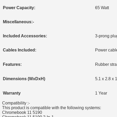
Power Capacity:
65 Watt
Miscellaneous:-
Included Accessories:
3-prong plu
Cables Included:
Power cabl
Features:
Rubber stra
Dimensions (WxDxH)
5.1 x 2.8 x 
Warranty
1 Year
Compatibility :-
This product is compatible with the following systems:
Chromebook 11 5190