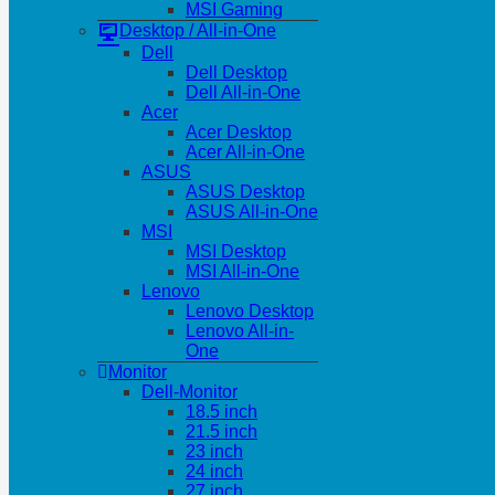
MSI Gaming
Desktop / All-in-One
Dell
Dell Desktop
Dell All-in-One
Acer
Acer Desktop
Acer All-in-One
ASUS
ASUS Desktop
ASUS All-in-One
MSI
MSI Desktop
MSI All-in-One
Lenovo
Lenovo Desktop
Lenovo All-in-
One
Monitor
Dell-Monitor
18.5 inch
21.5 inch
23 inch
24 inch
27 inch