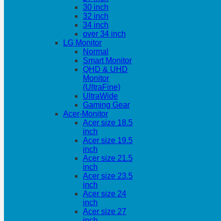
30 inch
32 inch
34 inch
over 34 inch
LG Monitor
Normal
Smart Monitor
QHD & UHD
Monitor
(UltraFine)
UltraWide
Gaming Gear
Acer-Monitor
Acer size 18.5
inch
Acer size 19.5
inch
Acer size 21.5
inch
Acer size 23.5
inch
Acer size 24
inch
Acer size 27
inch