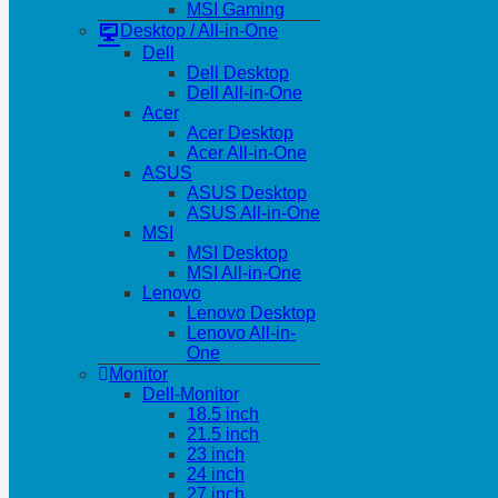
MSI Gaming
Desktop / All-in-One
Dell
Dell Desktop
Dell All-in-One
Acer
Acer Desktop
Acer All-in-One
ASUS
ASUS Desktop
ASUS All-in-One
MSI
MSI Desktop
MSI All-in-One
Lenovo
Lenovo Desktop
Lenovo All-in-
One
Monitor
Dell-Monitor
18.5 inch
21.5 inch
23 inch
24 inch
27 inch