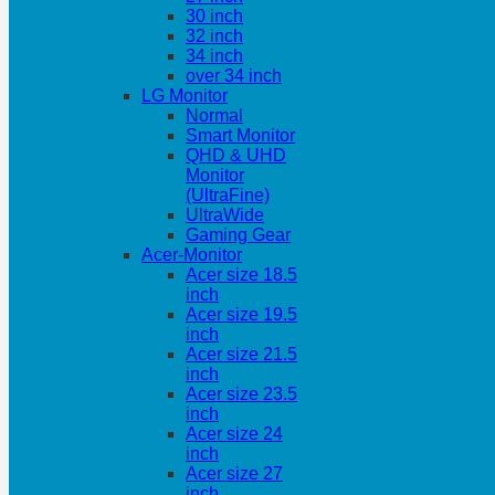
30 inch
32 inch
34 inch
over 34 inch
LG Monitor
Normal
Smart Monitor
QHD & UHD
Monitor
(UltraFine)
UltraWide
Gaming Gear
Acer-Monitor
Acer size 18.5
inch
Acer size 19.5
inch
Acer size 21.5
inch
Acer size 23.5
inch
Acer size 24
inch
Acer size 27
inch