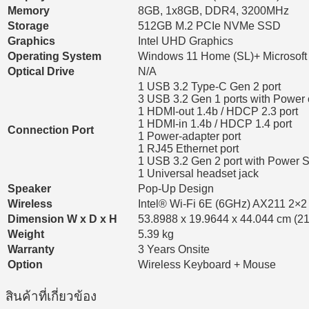
Memory
8GB, 1x8GB, DDR4, 3200MHz
Storage
512GB M.2 PCIe NVMe SSD
Graphics
Intel UHD Graphics
Operating System
Windows 11 Home (SL)+ Microsoft
Optical Drive
N/A
1 USB 3.2 Type-C Gen 2 port
3 USB 3.2 Gen 1 ports with Power
1 HDMI-out 1.4b / HDCP 2.3 port
1 HDMI-in 1.4b / HDCP 1.4 port
Connection Port
1 Power-adapter port
1 RJ45 Ethernet port
1 USB 3.2 Gen 2 port with Power 
1 Universal headset jack
Speaker
Pop-Up Design
Wireless
Intel® Wi-Fi 6E (6GHz) AX211 2×2 
Dimension W x D x H
53.8988 x 19.9644 x 44.044 cm (21.
Weight
5.39 kg
Warranty
3 Years Onsite
Option
Wireless Keyboard + Mouse
สินค้าที่เกี่ยวข้อง