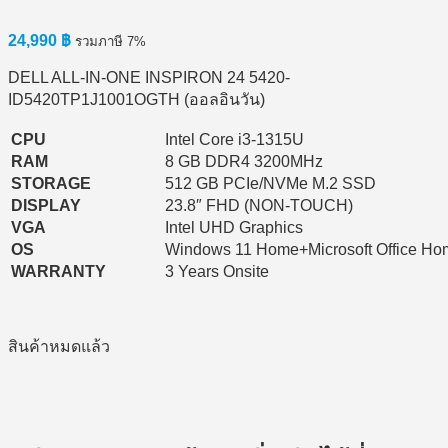
24,990
฿
รวมภาษี 7%
DELL ALL-IN-ONE INSPIRON 24 5420-
ID5420TP1J1001OGTH (ออลอินวัน)
CPU
Intel Core i3-1315U
RAM
8 GB DDR4 3200MHz
STORAGE
512 GB PCIe/NVMe M.2 SSD
DISPLAY
23.8″ FHD (NON-TOUCH)
VGA
Intel UHD Graphics
OS
Windows 11 Home+Microsoft Office Ho
WARRANTY
3 Years Onsite
สินค้าหมดแล้ว