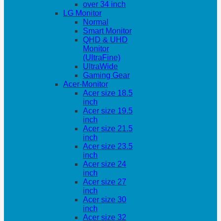
over 34 inch
LG Monitor
Normal
Smart Monitor
QHD & UHD
Monitor
(UltraFine)
UltraWide
Gaming Gear
Acer-Monitor
Acer size 18.5
inch
Acer size 19.5
inch
Acer size 21.5
inch
Acer size 23.5
inch
Acer size 24
inch
Acer size 27
inch
Acer size 30
inch
Acer size 32