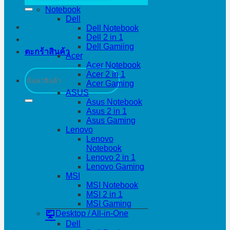
Notebook
Dell
Dell Notebook
Dell 2 in 1
Dell Gamiing
ตะกร้าสินค้า
Acer
Acer Notebook
ค้นหา:
Acer 2 in 1
Acer Gaming
ASUS
Asus Notebook
Asus 2 in 1
Asus Gaming
Lenovo
Lenovo
Notebook
Lenovo 2 in 1
Lenovo Gaming
MSI
MSI Notebook
MSI 2 in 1
MSI Gaming
Desktop / All-in-One
Dell