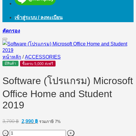
เข้าสู่ระบบ / ลงทะเบียน
คัดกรอง
หน้าหลัก
/
ACCESSORIES
มีสินค้า
ซื้อครบ 5,000 ส่งฟรี
Software (โปรแกรม) Microsoft
Office Home and Student
2019
Original
Current
3,790
฿
2,990
฿
รวมภาษี 7%
price
price
was:
is:
จำนวน