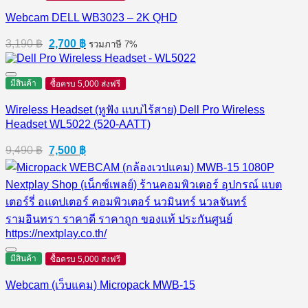
Webcam DELL WB3023 – 2K QHD
Original
Current
3,190
฿
2,700
฿
รวมภาษี 7%
price
price
was:
is:
3,190 ฿.
2,700 ฿.
มีสินค้า
ซื้อครบ 5,000 ส่งฟรี
Wireless Headset (หูฟัง แบบไร้สาย) Dell Pro Wireless
Headset WL5022 (520-AATT)
Original
Current
9,490
฿
7,500
฿
price
price
was:
is:
9,490 ฿.
7,500 ฿.
มีสินค้า
ซื้อครบ 5,000 ส่งฟรี
Webcam (เว็บแคม) Micropack MWB-15