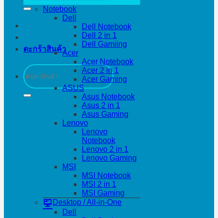
Notebook
Dell
Dell Notebook
Dell 2 in 1
Dell Gamiing
ตะกร้าสินค้า
Acer
Acer Notebook
ค้นหา:
Acer 2 in 1
Acer Gaming
ASUS
Asus Notebook
Asus 2 in 1
Asus Gaming
Lenovo
Lenovo
Notebook
Lenovo 2 in 1
Lenovo Gaming
MSI
MSI Notebook
MSI 2 in 1
MSI Gaming
Desktop / All-in-One
Dell