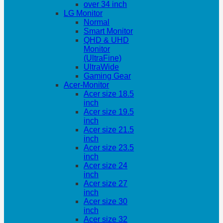
over 34 inch
LG Monitor
Normal
Smart Monitor
QHD & UHD
Monitor
(UltraFine)
UltraWide
Gaming Gear
Acer-Monitor
Acer size 18.5
inch
Acer size 19.5
inch
Acer size 21.5
inch
Acer size 23.5
inch
Acer size 24
inch
Acer size 27
inch
Acer size 30
inch
Acer size 32