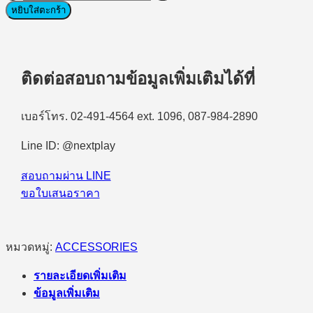
3,790 ฿.
2,990 ฿.
Software
หยิบใส่ตะกร้า
(โปรแกรม)
Microsoft
Office
Home
ติดต่อสอบถามข้อมูลเพิ่มเติมได้ที่
and
Student
2019
เบอร์โทร. 02-491-4564 ext. 1096, 087-984-2890
ชิ้น
Line ID: @nextplay
สอบถามผ่าน LINE
ขอใบเสนอราคา
หมวดหมู่:
ACCESSORIES
รายละเอียดเพิ่มเติม
ข้อมูลเพิ่มเติม