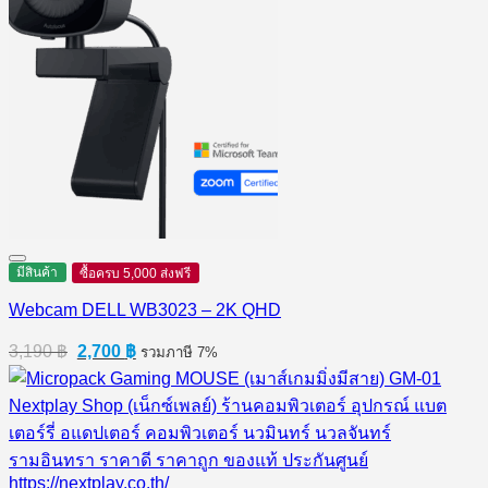
มีสินค้า
ซื้อครบ 5,000 ส่งฟรี
Webcam DELL WB3023 – 2K QHD
Original
Current
3,190
฿
2,700
฿
รวมภาษี 7%
price
price
was:
is:
3,190 ฿.
2,700 ฿.