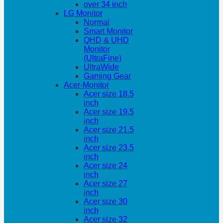
over 34 inch
LG Monitor
Normal
Smart Monitor
QHD & UHD
Monitor
(UltraFine)
UltraWide
Gaming Gear
Acer-Monitor
Acer size 18.5
inch
Acer size 19.5
inch
Acer size 21.5
inch
Acer size 23.5
inch
Acer size 24
inch
Acer size 27
inch
Acer size 30
inch
Acer size 32