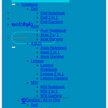
Notebook
Dell
Dell Notebook
Dell 2 in 1
Dell Gamiing
ตะกร้าสินค้า
Acer
Acer Notebook
ค้นหา:
Acer 2 in 1
Acer Gaming
ASUS
Asus Notebook
Asus 2 in 1
Asus Gaming
Lenovo
Lenovo
Notebook
Lenovo 2 in 1
Lenovo Gaming
MSI
MSI Notebook
MSI 2 in 1
MSI Gaming
Desktop / All-in-One
Dell