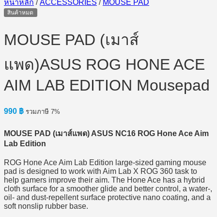
หน้าหลัก
/
ACCESSORIES
/
MOUSE PAD
สินค้าหมด
MOUSE PAD (เมาส์
แพด)ASUS ROG HONE ACE
AIM LAB EDITION Mousepad
990
฿
รวมภาษี 7%
MOUSE PAD (เมาส์แพด) ASUS NC16 ROG Hone Ace Aim
Lab Edition
ROG Hone Ace Aim Lab Edition large-sized gaming mouse
pad is designed to work with Aim Lab X ROG 360 task to
help gamers improve their aim. The Hone Ace has a hybrid
cloth surface for a smoother glide and better control, a water-,
oil- and dust-repellent surface protective nano coating, and a
soft nonslip rubber base.