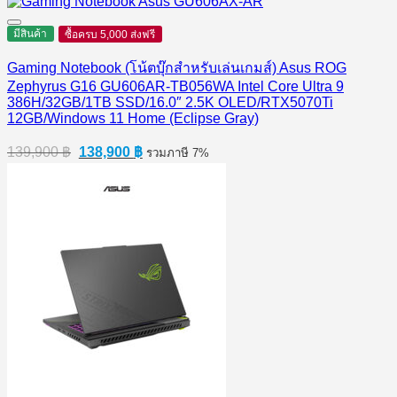
มีสินค้า
ซื้อครบ 5,000 ส่งฟรี
Gaming Notebook (โน้ตบุ๊กสำหรับเล่นเกมส์) Asus ROG
Zephyrus G16 GU606AR-TB056WA Intel Core Ultra 9
386H/32GB/1TB SSD/16.0″ 2.5K OLED/RTX5070Ti
12GB/Windows 11 Home (Eclipse Gray)
Original
Current
139,900
฿
138,900
฿
รวมภาษี 7%
price
price
was:
is:
139,900 ฿.
138,900 ฿.