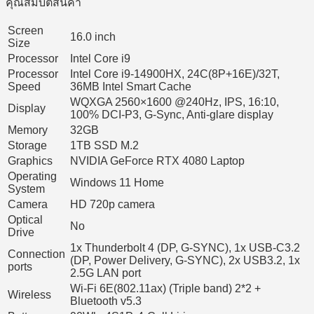
คุณสมบัติสินค้า
Screen
16.0 inch
Size
Processor
Intel Core i9
Processor
Intel Core i9-14900HX, 24C(8P+16E)/32T,
Speed
36MB Intel Smart Cache
WQXGA 2560×1600 @240Hz, IPS, 16:10,
Display
100% DCI-P3, G-Sync, Anti-glare display
Memory
32GB
Storage
1TB SSD M.2
Graphics
NVIDIA GeForce RTX 4080 Laptop
Operating
Windows 11 Home
System
Camera
HD 720p camera
Optical
No
Drive
1x Thunderbolt 4 (DP, G-SYNC), 1x USB-C3.2
Connection
(DP, Power Delivery, G-SYNC), 2x USB3.2, 1x
ports
2.5G LAN port
Wi-Fi 6E(802.11ax) (Triple band) 2*2 +
Wireless
Bluetooth v5.3