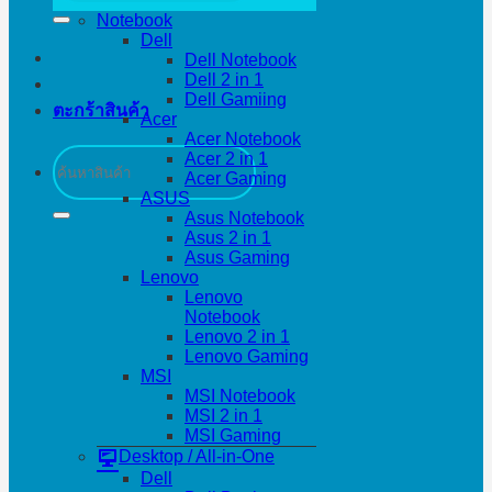
Notebook
Dell
Dell Notebook
Dell 2 in 1
Dell Gamiing
ตะกร้าสินค้า
Acer
Acer Notebook
ค้นหา:
Acer 2 in 1
Acer Gaming
ASUS
Asus Notebook
Asus 2 in 1
Asus Gaming
Lenovo
Lenovo
Notebook
Lenovo 2 in 1
Lenovo Gaming
MSI
MSI Notebook
MSI 2 in 1
MSI Gaming
Desktop / All-in-One
Dell