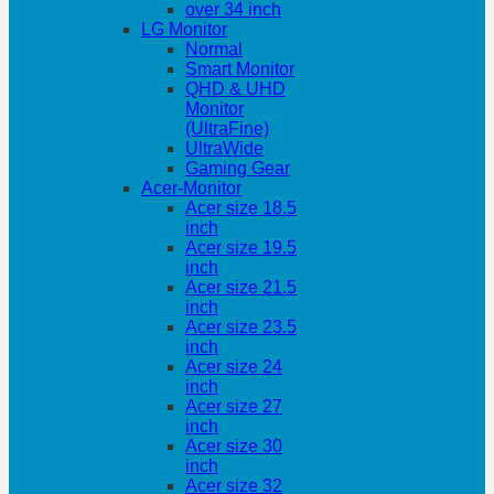
over 34 inch
LG Monitor
Normal
Smart Monitor
QHD & UHD
Monitor
(UltraFine)
UltraWide
Gaming Gear
Acer-Monitor
Acer size 18.5
inch
Acer size 19.5
inch
Acer size 21.5
inch
Acer size 23.5
inch
Acer size 24
inch
Acer size 27
inch
Acer size 30
inch
Acer size 32