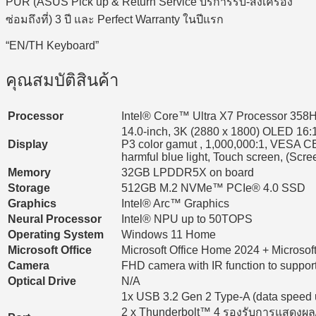
PUR (ASUS Pick up & Return Service บริการรับ-ส่งเครื่อง
ซ่อมถึงที่) 3 ปี และ Perfect Warranty ในปีแรก
“EN/TH Keyboard”
คุณสมบัติสินค้า
Processor
Intel® Core™ Ultra X7 Processor 358H
14.0-inch, 3K (2880 x 1800) OLED 16:1
Display
P3 color gamut , 1,000,000:1, VESA CE
harmful blue light, Touch screen, (Scre
Memory
32GB LPDDR5X on board
Storage
512GB M.2 NVMe™ PCIe® 4.0 SSD
Graphics
Intel® Arc™ Graphics
Neural Processor
Intel® NPU up to 50TOPS
Operating System
Windows 11 Home
Microsoft Office
Microsoft Office Home 2024 + Microsof
Camera
FHD camera with IR function to suppo
Optical Drive
N/A
1x USB 3.2 Gen 2 Type-A (data speed 
2 x Thunderbolt™ 4 รองรับการแสดงผล