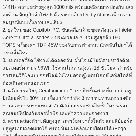
144Hz ความสว่างสูงสุด 1000 nits พร้อมเคลือบสารป้องกันแสง
สะท้อน จับคู่กับลำโพง 6 ตัว ระบบเสียง Dolby Atmos เพื่อความ
สมบูรณ์แบบทั้งภาพและเสียง
2. ยุคใหม่ของ Copilot+ PC: ขับเคลื่อนด้วยขุมพลังสูงสุด Intel®
Core™ Ultra X series 3 ประมวลผล AI รวมสูงสุดถึง 180
TOPS พร้อมค่า TDP 45W รองรับการทำงานหนักสลับไปมาได้
อย่างลื่นไหล
3. แบตเตอรี่อึด ใช้งานได้ตลอดวัน: มั่นใจแม้ไม่มีสายชาร์จด้วย
แบตเตอรี่ความจุ 99Wh ใช้งานได้นานสูงสุด 18 ชั่วโมง (สำหรับ
การเล่นวิดีโอแบบออฟไลน์ในโหมดจอคู่) ตอบโจทย์ไลฟ์สไตล์ที่
ต้องเดินทางตลอดเวลา
4. นวัตกรรมวัสดุ Ceraluminum™: เอกสิทธิ์เฉพาะที่เบากว่าอลู
มิเนียมทั่วไป 30% แต่แข็งแกร่งกว่าถึง 3 เท่า ทนทานต่อรอยขีด
ข่วนและการกระแทก ผิวสัมผัสเป็นธรรมชาติไม่ซ้ำใคร พร้อม
คุณสมบัติป้องกันรอยนิ้วมือและทำความสะอาดง่าย
5. ความคล่องตัวระดับสูงสุด: มาพร้อมขาตั้งในตัว และคีย์บอร์ด
บลูทูธแบบถอดแยกได้ พร้อมพินแม่เหล็กแบบยืดหดได้ (Pogo