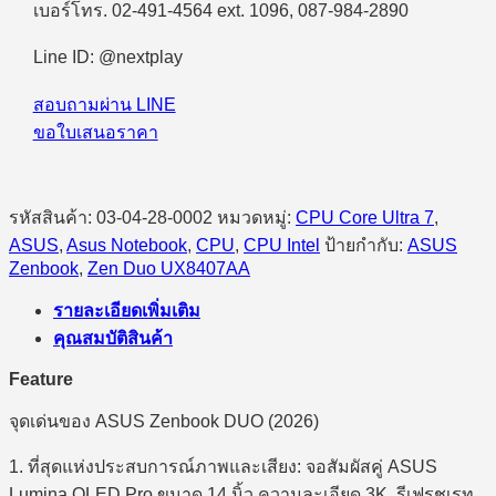
Core
เบอร์โทร. 02-491-4564 ext. 1096, 087-984-2890
Ultra
X7
Line ID: @nextplay
358H/32GB/512GB
SSD/14.0″
สอบถามผ่าน LINE
3K
OLED/Intel
ขอใบเสนอราคา
Arc/Windows
11
Home
(Moher
รหัสสินค้า:
03-04-28-0002
หมวดหมู่:
CPU Core Ultra 7
,
Gray)
ASUS
,
Asus Notebook
,
CPU
,
CPU Intel
ป้ายกำกับ:
ASUS
ชิ้น
Zenbook
,
Zen Duo UX8407AA
รายละเอียดเพิ่มเติม
คุณสมบัติสินค้า
Feature
จุดเด่นของ ASUS Zenbook DUO (2026)
1. ที่สุดแห่งประสบการณ์ภาพและเสียง: จอสัมผัสคู่ ASUS
Lumina OLED Pro ขนาด 14 นิ้ว ความละเอียด 3K, รีเฟรชเรท