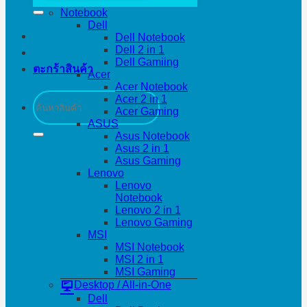
Notebook
Dell
Dell Notebook
Dell 2 in 1
Dell Gamiing
ตะกร้าสินค้า
Acer
Acer Notebook
ค้นหา:
Acer 2 in 1
Acer Gaming
ASUS
Asus Notebook
Asus 2 in 1
Asus Gaming
Lenovo
Lenovo
Notebook
Lenovo 2 in 1
Lenovo Gaming
MSI
MSI Notebook
MSI 2 in 1
MSI Gaming
Desktop / All-in-One
Dell