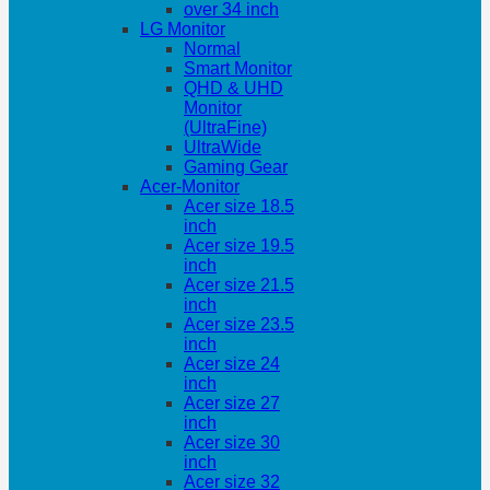
over 34 inch
LG Monitor
Normal
Smart Monitor
QHD & UHD
Monitor
(UltraFine)
UltraWide
Gaming Gear
Acer-Monitor
Acer size 18.5
inch
Acer size 19.5
inch
Acer size 21.5
inch
Acer size 23.5
inch
Acer size 24
inch
Acer size 27
inch
Acer size 30
inch
Acer size 32