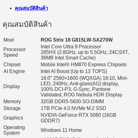
ชิ้น
คุณสมบัติสินค้า
คุณสมบัติสินค้า
Moel
ROG Strix 18 G815LW-SA270W
Intel Core Ultra 9 Processor
Processor
285HX (2.8GHz, up to 5.5GHz, 24C/24T,
Speed
36MB Intel Smart Cache)
Chipset
Mobile Intel® HM870 Express Chipsets
AI Engine
Intel AI Boost (Up to 13 TOPS)
18.0″ 2560×1600 (WQXGA) 16:10, Mini-
LED, 240Hz, Anti-glare(AG) display,
Display
100% DCI-P3, G-Sync, Pantone
Validated, ROG Nebula HDR Display
Memory
32GB DDR5-5600 SO-DIMM
Storage
1TB PCIe 4.0 NVMe M.2 SSD
NVIDIA GeForce RTX 5080 (16GB
Graphics
GDDR7)
Operating
Windows 11 Home
System