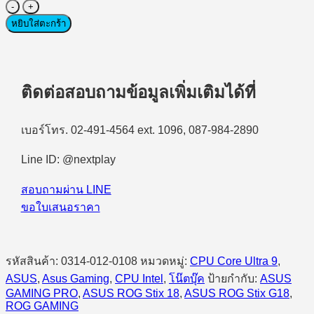
จำนวน
Gaming
หยิบใส่ตะกร้า
Notebook
(โน้ตบุ๊ก
สำหรับ
เล่น
ติดต่อสอบถามข้อมูลเพิ่มเติมได้ที่
เกมส์)
Asus
เบอร์โทร. 02-491-4564 ext. 1096, 087-984-2890
ROG
Strix
G18
Line ID: @nextplay
G815LW-
SA270W
สอบถามผ่าน LINE
Intel
Ultra
ขอใบเสนอราคา
9
290HX
Plus/32GB/1TB
SSD/18″
รหัสสินค้า:
0314-012-0108
หมวดหมู่:
CPU Core Ultra 9
,
2.5K/RTX5080
ASUS
,
Asus Gaming
,
CPU Intel
,
โน๊ตบุ๊ค
ป้ายกำกับ:
ASUS
16GB/Windows
GAMING PRO
,
ASUS ROG Stix 18
,
ASUS ROG Stix G18
,
11
ROG GAMING
Home