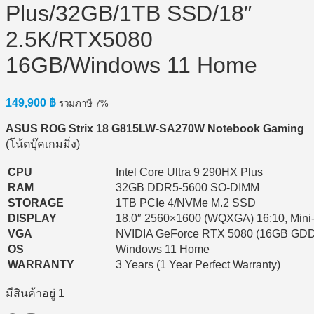
Plus/32GB/1TB SSD/18″
2.5K/RTX5080
16GB/Windows 11 Home
149,900
฿
รวมภาษี 7%
ASUS ROG Strix 18 G815LW-SA270W Notebook Gaming
(โน้ตบุ๊คเกมมิ่ง)
CPU
Intel Core Ultra 9 290HX Plus
RAM
32GB DDR5-5600 SO-DIMM
STORAGE
1TB PCIe 4/NVMe M.2 SSD
DISPLAY
18.0″ 2560×1600 (WQXGA) 16:10, Mini
VGA
NVIDIA GeForce RTX 5080 (16GB GD
OS
Windows 11 Home
WARRANTY
3 Years (1 Year Perfect Warranty)
มีสินค้าอยู่ 1