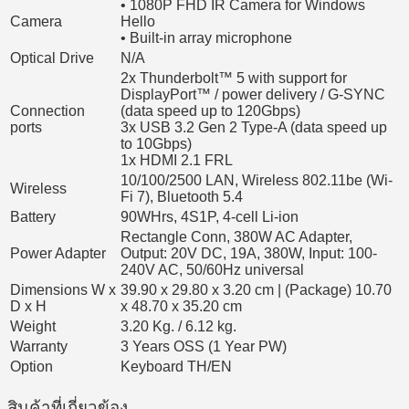
• 1080P FHD IR Camera for Windows
Camera
Hello
• Built-in array microphone
Optical Drive
N/A
2x Thunderbolt™ 5 with support for
DisplayPort™ / power delivery / G-SYNC
Connection
(data speed up to 120Gbps)
ports
3x USB 3.2 Gen 2 Type-A (data speed up
to 10Gbps)
1x HDMI 2.1 FRL
10/100/2500 LAN, Wireless 802.11be (Wi-
Wireless
Fi 7), Bluetooth 5.4
Battery
90WHrs, 4S1P, 4-cell Li-ion
Rectangle Conn, 380W AC Adapter,
Power Adapter
Output: 20V DC, 19A, 380W, Input: 100-
240V AC, 50/60Hz universal
Dimensions W x
39.90 x 29.80 x 3.20 cm | (Package) 10.70
D x H
x 48.70 x 35.20 cm
Weight
3.20 Kg. / 6.12 kg.
Warranty
3 Years OSS (1 Year PW)
Option
Keyboard TH/EN
สินค้าที่เกี่ยวข้อง