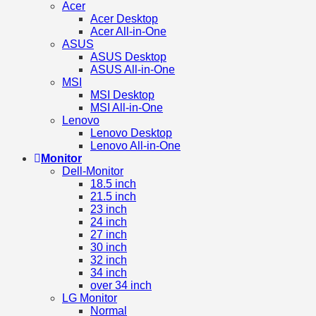
Acer
Acer Desktop
Acer All-in-One
ASUS
ASUS Desktop
ASUS All-in-One
MSI
MSI Desktop
MSI All-in-One
Lenovo
Lenovo Desktop
Lenovo All-in-One
Monitor
Dell-Monitor
18.5 inch
21.5 inch
23 inch
24 inch
27 inch
30 inch
32 inch
34 inch
over 34 inch
LG Monitor
Normal