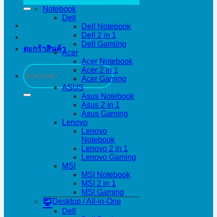
Notebook
Dell
Dell Notebook
Dell 2 in 1
Dell Gamiing
ตะกร้าสินค้า
Acer
Acer Notebook
ค้นหา:
Acer 2 in 1
Acer Gaming
ASUS
Asus Notebook
Asus 2 in 1
Asus Gaming
Lenovo
Lenovo
Notebook
Lenovo 2 in 1
Lenovo Gaming
MSI
MSI Notebook
MSI 2 in 1
MSI Gaming
Desktop / All-in-One
Dell