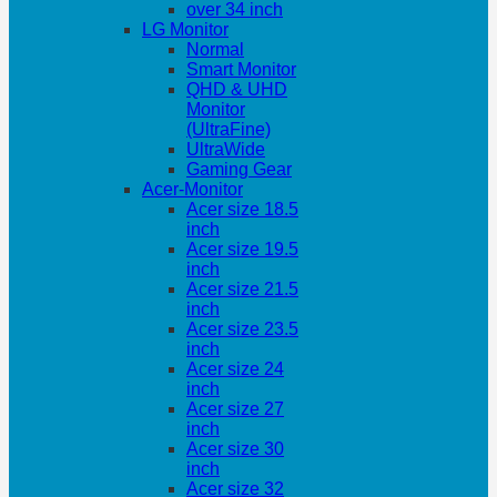
over 34 inch
LG Monitor
Normal
Smart Monitor
QHD & UHD
Monitor
(UltraFine)
UltraWide
Gaming Gear
Acer-Monitor
Acer size 18.5
inch
Acer size 19.5
inch
Acer size 21.5
inch
Acer size 23.5
inch
Acer size 24
inch
Acer size 27
inch
Acer size 30
inch
Acer size 32