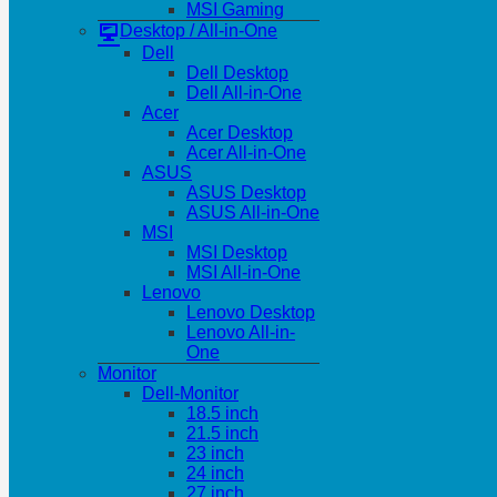
MSI Gaming
Desktop / All-in-One
Dell
Dell Desktop
Dell All-in-One
Acer
Acer Desktop
Acer All-in-One
ASUS
ASUS Desktop
ASUS All-in-One
MSI
MSI Desktop
MSI All-in-One
Lenovo
Lenovo Desktop
Lenovo All-in-
One
Monitor
Dell-Monitor
18.5 inch
21.5 inch
23 inch
24 inch
27 inch