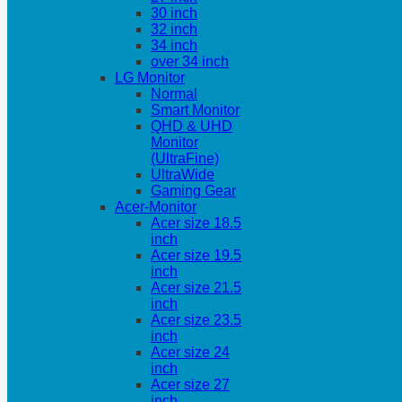
30 inch
32 inch
34 inch
over 34 inch
LG Monitor
Normal
Smart Monitor
QHD & UHD
Monitor
(UltraFine)
UltraWide
Gaming Gear
Acer-Monitor
Acer size 18.5
inch
Acer size 19.5
inch
Acer size 21.5
inch
Acer size 23.5
inch
Acer size 24
inch
Acer size 27
inch