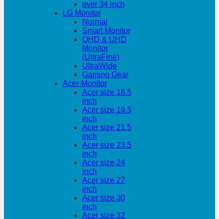
over 34 inch
LG Monitor
Normal
Smart Monitor
QHD & UHD
Monitor
(UltraFine)
UltraWide
Gaming Gear
Acer-Monitor
Acer size 18.5
inch
Acer size 19.5
inch
Acer size 21.5
inch
Acer size 23.5
inch
Acer size 24
inch
Acer size 27
inch
Acer size 30
inch
Acer size 32