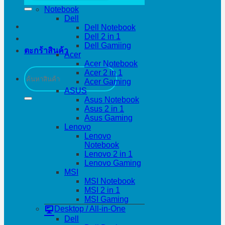
Notebook
Dell
Dell Notebook
Dell 2 in 1
Dell Gamiing
ตะกร้าสินค้า
Acer
Acer Notebook
ค้นหา:
Acer 2 in 1
Acer Gaming
ASUS
Asus Notebook
Asus 2 in 1
Asus Gaming
Lenovo
Lenovo
Notebook
Lenovo 2 in 1
Lenovo Gaming
MSI
MSI Notebook
MSI 2 in 1
MSI Gaming
Desktop / All-in-One
Dell