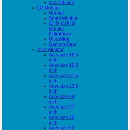
over 34 inch
LG Monitor
Normal
Smart Monitor
QHD & UHD
Monitor
(UltraFine)
UltraWide
Gaming Gear
Acer-Monitor
Acer size 18.5
inch
Acer size 19.5
inch
Acer size 21.5
inch
Acer size 23.5
inch
Acer size 24
inch
Acer size 27
inch
Acer size 30
inch
Acer size 32