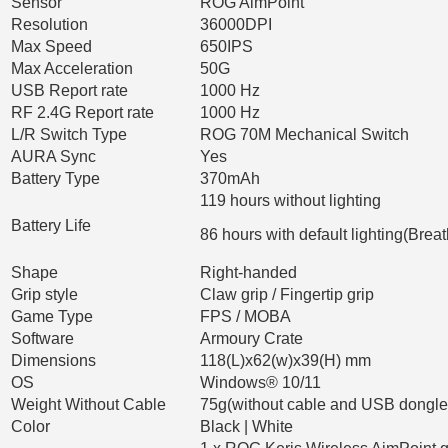
Sensor
ROG AimPoint
Resolution
36000DPI
Max Speed
650IPS
Max Acceleration
50G
USB Report rate
1000 Hz
RF 2.4G Report rate
1000 Hz
L/R Switch Type
ROG 70M Mechanical Switch
AURA Sync
Yes
Battery Type
370mAh
119 hours without lighting
Battery Life
86 hours with default lighting(Breat
Shape
Right-handed
Grip style
Claw grip / Fingertip grip
Game Type
FPS / MOBA
Software
Armoury Crate
Dimensions
118(L)x62(w)x39(H) mm
OS
Windows® 10/11
Weight Without Cable
75g(without cable and USB dongle
Color
Black | White