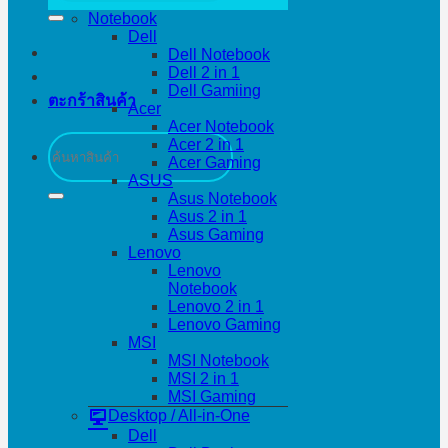
Notebook
Dell
Dell Notebook
Dell 2 in 1
Dell Gamiing
ตะกร้าสินค้า
Acer
Acer Notebook
ค้นหา:
Acer 2 in 1
Acer Gaming
ASUS
Asus Notebook
Asus 2 in 1
Asus Gaming
Lenovo
Lenovo
Notebook
Lenovo 2 in 1
Lenovo Gaming
MSI
MSI Notebook
MSI 2 in 1
MSI Gaming
Desktop / All-in-One
Dell