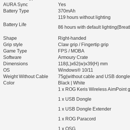
AURA Sync
Yes
Battery Type
370mAh
119 hours without lighting
Battery Life
86 hours with default lighting(Breat
Shape
Right-handed
Grip style
Claw grip / Fingertip grip
Game Type
FPS / MOBA
Software
Armoury Crate
Dimensions
118(L)x62(w)x39(H) mm
OS
Windows® 10/11
Weight Without Cable
75g(without cable and USB dongle
Color
Black | White
1 x ROG Keris Wireless AimPoint
1 x USB Dongle
1 x USB Dongle Extender
1 x ROG Paracord
1 x QSG