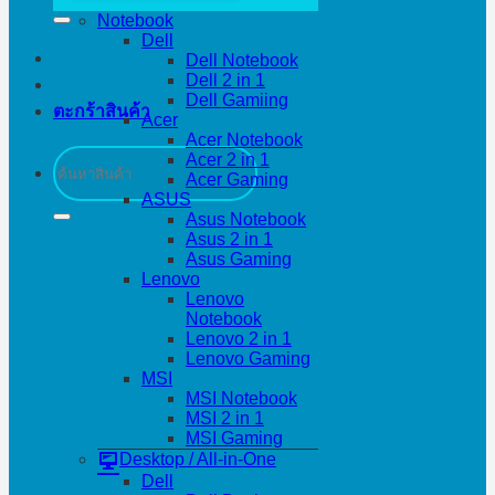
Notebook
Dell
Dell Notebook
Dell 2 in 1
Dell Gamiing
ตะกร้าสินค้า
Acer
Acer Notebook
ค้นหา:
Acer 2 in 1
Acer Gaming
ASUS
Asus Notebook
Asus 2 in 1
Asus Gaming
Lenovo
Lenovo
Notebook
Lenovo 2 in 1
Lenovo Gaming
MSI
MSI Notebook
MSI 2 in 1
MSI Gaming
Desktop / All-in-One
Dell