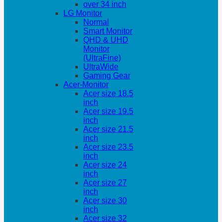
over 34 inch
LG Monitor
Normal
Smart Monitor
QHD & UHD
Monitor
(UltraFine)
UltraWide
Gaming Gear
Acer-Monitor
Acer size 18.5
inch
Acer size 19.5
inch
Acer size 21.5
inch
Acer size 23.5
inch
Acer size 24
inch
Acer size 27
inch
Acer size 30
inch
Acer size 32