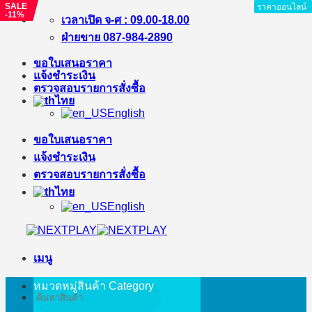
SALE
SALE
SALE
ราคาออนไลน์
ราคาออนไลน์
ราคาออนไลน์
ราคาออนไลน์
ราคาออนไลน์
ราคาออนไลน์
ราคาออนไลน์
-%
-%
-11%
ข้าม
เวลาเปิด จ-ศ : 09.00-18.00
ไป
ฝ่ายขาย 087-984-2890
ยัง
ขอใบเสนอราคา
เนื้อหา
แจ้งชำระเงิน
ตรวจสอบรายการสั่งซื้อ
ไทย
English
ขอใบเสนอราคา
แจ้งชำระเงิน
ตรวจสอบรายการสั่งซื้อ
ไทย
English
เมนู
หมวดหมู่สินค้า
Category
ค้นหา: