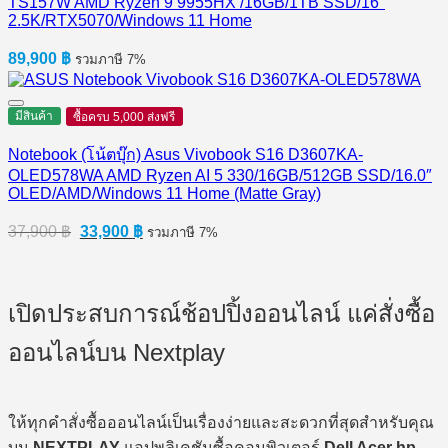
TS157W AMD Ryzen 9 9955HX /16GB/1TB SSD/16″
2.5K/RTX5070/Windows 11 Home
89,900
฿
รวมภาษี 7%
มีสินค้า
ซื้อครบ 5,000 ส่งฟรี
Notebook (โน้ตบุ๊ก) Asus Vivobook S16 D3607KA-
OLED578WA AMD Ryzen AI 5 330/16GB/512GB SSD/16.0″
OLED/AMD/Windows 11 Home (Matte Gray)
Original
Current
37,900
฿
33,900
฿
รวมภาษี 7%
price
price
was:
is:
37,900 ฿.
33,900 ฿.
เปิดประสบการณ์ช้อปปิ้งออนไลน์ แค่สั่งซื้อ
ออนไลน์บน Nextplay
ให้ทุกคำสั่งซื้อออนไลน์เป็นเรื่องง่ายและสะดวกที่สุดสำหรับคุณ
บน
NEXTPLAY
แอปพลิเคชันซื้อคอมพิวเตอร์
Dell Acer hp