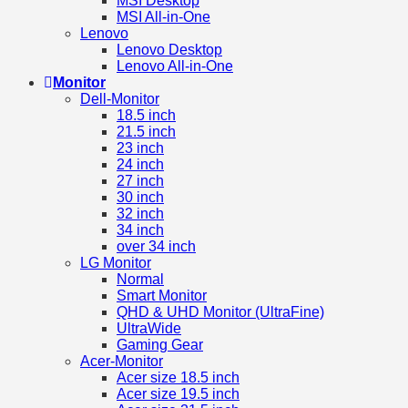
MSI Desktop
MSI All-in-One
Lenovo
Lenovo Desktop
Lenovo All-in-One
Monitor
Dell-Monitor
18.5 inch
21.5 inch
23 inch
24 inch
27 inch
30 inch
32 inch
34 inch
over 34 inch
LG Monitor
Normal
Smart Monitor
QHD & UHD Monitor (UltraFine)
UltraWide
Gaming Gear
Acer-Monitor
Acer size 18.5 inch
Acer size 19.5 inch