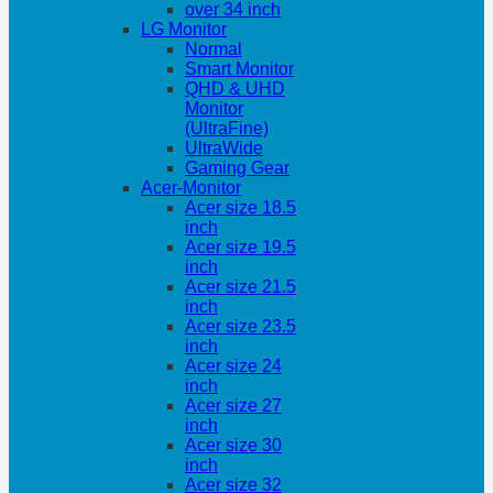
over 34 inch
LG Monitor
Normal
Smart Monitor
QHD & UHD
Monitor
(UltraFine)
UltraWide
Gaming Gear
Acer-Monitor
Acer size 18.5
inch
Acer size 19.5
inch
Acer size 21.5
inch
Acer size 23.5
inch
Acer size 24
inch
Acer size 27
inch
Acer size 30
inch
Acer size 32