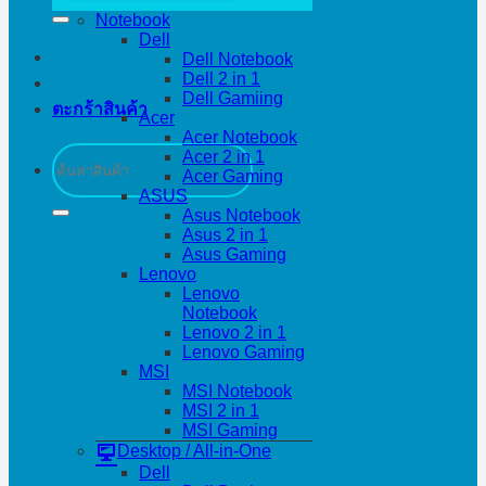
Notebook
Dell
Dell Notebook
Dell 2 in 1
Dell Gamiing
ตะกร้าสินค้า
Acer
Acer Notebook
ค้นหา:
Acer 2 in 1
Acer Gaming
ASUS
Asus Notebook
Asus 2 in 1
Asus Gaming
Lenovo
Lenovo
Notebook
Lenovo 2 in 1
Lenovo Gaming
MSI
MSI Notebook
MSI 2 in 1
MSI Gaming
Desktop / All-in-One
Dell