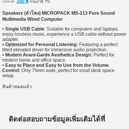
285
฿
240
฿
รวมภาษี 7%
price
price
was:
is:
Speakers (ลำโพง) MICROPACK MS-213 Pure Sound
285 ฿.
240 ฿.
Multimedia Wired Computer
• Single USB Cable:
Suitable for computers and laptops,
enjoy lossless music, experience a USB cable without power
adapter.
• Optimized for Personal Listening:
Featuring a perfect
tilted elevated driver for immersive audio projection.
• Modern Avant-Garde Aesthetics Design:
Perfect for
modern home and office space.
• Easy to Place and Easy to Use from the Volume
Control:
Only 75mm wide, perfect for small desk space
setup.
สินค้าหมดแล้ว
ติดต่อสอบถามข้อมูลเพิ่มเติมได้ที่