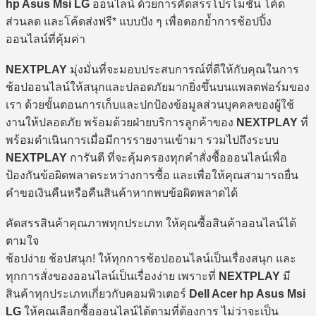
hp Asus Msi LG
ออนไลน์ ด้วยการคัดสรรโปรโมชั่น โค้ด
ส่วนลด และโค้ดส่งฟรี* แบบปัง ๆ เพื่อตอกย้ำการช้อปปิ้ง
ออนไลน์ที่คุ้มค่า
NEXTPLAY
มุ่งมั่นที่จะมอบประสบการณ์ที่ดีให้กับคุณในการ
ช้อปออนไลน์ให้สนุกและปลอดภัยมากยิ่งขึ้นบนแพลตฟอร์มของ
เรา ด้วยขั้นตอนการเก็บและปกป้องข้อมูลส่วนบุคคลของผู้ใช้
งานให้ปลอดภัย พร้อมด้วยฝ่ายบริการลูกค้าของ
NEXTPLAY
ที่
พร้อมดำเนินการเมื่อมีการรายงานเข้ามา รวมไปถึงระบบ
NEXTPLAY
การันตี ที่จะคุ้มครองทุกคำสั่งซื้อออนไลน์เพื่อ
ป้องกันข้อผิดพลาดระหว่างการซื้อ และเพื่อให้คุณสามารถยื่น
คำขอเงินคืนหรือคืนสินค้าหากพบข้อผิดพลาดได้
คัดสรรสินค้าคุณภาพทุกประเภท ให้คุณซื้อสินค้าออนไลน์ได้
ตามใจ
ช้อปง่าย ช้อปสนุก! ให้ทุกการช้อปออนไลน์เป็นเรื่องสนุก และ
ทุกการสั่งของออนไลน์เป็นเรื่องง่าย เพราะที่
NEXTPLAY
มี
สินค้าทุกประเภทเกี่ยวกับคอมพิวเตอร์
Dell Acer hp Asus Msi
LG
ให้คุณเลือกซื้อออนไลน์ได้ตามที่ต้องการ ไม่ว่าจะเป็น