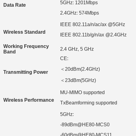
5GHz: 1201Mbps
Data Rate
2.4GHz: 574Mbps
IEEE 802.11a/n/ac/ax @5GHz
Wireless Standard
IEEE 802.11b/g/n/ax @2.4GHz
Working Frequency
2.4 GHz, 5 GHz
Band
CE:
＜20dBm(2.4GHz)
Transmitting Power
＜23dBm(5GHz)
MU-MIMO supported
Wireless Performance
TxBeamforming supported
5GHz:
-89dBm@HE80-MCS0
-60dBm@HE80-MCS11