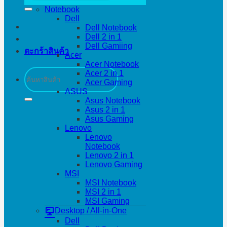
Notebook
Dell
Dell Notebook
Dell 2 in 1
Dell Gamiing
ตะกร้าสินค้า
Acer
Acer Notebook
ค้นหา:
Acer 2 in 1
Acer Gaming
ASUS
Asus Notebook
Asus 2 in 1
Asus Gaming
Lenovo
Lenovo
Notebook
Lenovo 2 in 1
Lenovo Gaming
MSI
MSI Notebook
MSI 2 in 1
MSI Gaming
Desktop / All-in-One
Dell