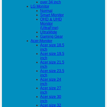
over 34 inch
LG Monitor
Normal
Smart Monitor
QHD & UHD
Monitor
(UltraFine)
UltraWide
Gaming Gear
Acer-Monitor
Acer size 18.5
inch
Acer size 19.5
inch
Acer size 21.5
inch
Acer size 23.5
inch
Acer size 24
inch
Acer size 27
inch
Acer size 30
inch
Acer size 32