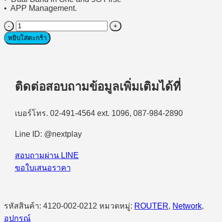
• APP Management.
จำนวน
Router
หยิบใส่ตะกร้า
(เรา
เตอร์)
HIKVISION
DS-
ติดต่อสอบถามข้อมูลเพิ่มเติมได้ที่
3WR18X
1800M
Wi-
เบอร์โทร. 02-491-4564 ext. 1096, 087-984-2890
Fi6
Wireless
Router
Line ID: @nextplay
ชิ้น
สอบถามผ่าน LINE
ขอใบเสนอราคา
รหัสสินค้า:
4120-002-0212
หมวดหมู่:
ROUTER
,
Network
,
อุปกรณ์