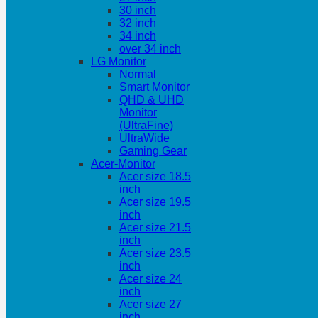
30 inch
32 inch
34 inch
over 34 inch
LG Monitor
Normal
Smart Monitor
QHD & UHD
Monitor
(UltraFine)
UltraWide
Gaming Gear
Acer-Monitor
Acer size 18.5
inch
Acer size 19.5
inch
Acer size 21.5
inch
Acer size 23.5
inch
Acer size 24
inch
Acer size 27
inch