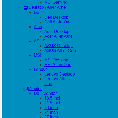
MSI Gaming
Desktop / All-in-One
Dell
Dell Desktop
Dell All-in-One
Acer
Acer Desktop
Acer All-in-One
ASUS
ASUS Desktop
ASUS All-in-One
MSI
MSI Desktop
MSI All-in-One
Lenovo
Lenovo Desktop
Lenovo All-in-
One
Monitor
Dell-Monitor
18.5 inch
21.5 inch
23 inch
24 inch
27 inch