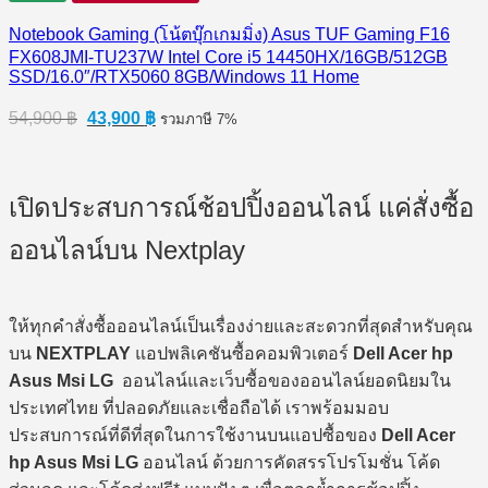
Notebook Gaming (โน้ตบุ๊กเกมมิ่ง) Asus TUF Gaming F16
FX608JMI-TU237W Intel Core i5 14450HX/16GB/512GB
SSD/16.0″/RTX5060 8GB/Windows 11 Home
Original
Current
54,900
฿
43,900
฿
รวมภาษี 7%
price
price
was:
is:
54,900 ฿.
43,900 ฿.
เปิดประสบการณ์ช้อปปิ้งออนไลน์ แค่สั่งซื้อ
ออนไลน์บน Nextplay
ให้ทุกคำสั่งซื้อออนไลน์เป็นเรื่องง่ายและสะดวกที่สุดสำหรับคุณ
บน
NEXTPLAY
แอปพลิเคชันซื้อคอมพิวเตอร์
Dell Acer hp
Asus Msi LG
ออนไลน์และเว็บซื้อของออนไลน์ยอดนิยมใน
ประเทศไทย ที่ปลอดภัยและเชื่อถือได้ เราพร้อมมอบ
ประสบการณ์ที่ดีที่สุดในการใช้งานบนแอปซื้อของ
Dell Acer
hp Asus Msi LG
ออนไลน์ ด้วยการคัดสรรโปรโมชั่น โค้ด