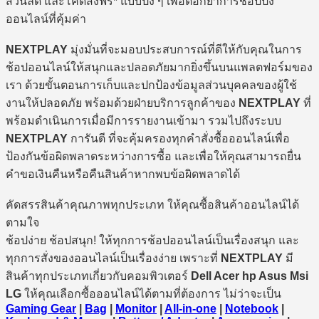
ส่วนลด และโค้ดส่งฟรี* แบบปัง ๆ เพื่อตอกย้ำการช้อปปิ้ง
ออนไลน์ที่คุ้มค่า
NEXTPLAY
มุ่งมั่นที่จะมอบประสบการณ์ที่ดีให้กับคุณในการ
ช้อปออนไลน์ให้สนุกและปลอดภัยมากยิ่งขึ้นบนแพลตฟอร์มของ
เรา ด้วยขั้นตอนการเก็บและปกป้องข้อมูลส่วนบุคคลของผู้ใช้
งานให้ปลอดภัย พร้อมด้วยฝ่ายบริการลูกค้าของ
NEXTPLAY
ที่
พร้อมดำเนินการเมื่อมีการรายงานเข้ามา รวมไปถึงระบบ
NEXTPLAY
การันตี ที่จะคุ้มครองทุกคำสั่งซื้อออนไลน์เพื่อ
ป้องกันข้อผิดพลาดระหว่างการซื้อ และเพื่อให้คุณสามารถยื่น
คำขอเงินคืนหรือคืนสินค้าหากพบข้อผิดพลาดได้
คัดสรรสินค้าคุณภาพทุกประเภท ให้คุณซื้อสินค้าออนไลน์ได้
ตามใจ
ช้อปง่าย ช้อปสนุก! ให้ทุกการช้อปออนไลน์เป็นเรื่องสนุก และ
ทุกการสั่งของออนไลน์เป็นเรื่องง่าย เพราะที่
NEXTPLAY
มี
สินค้าทุกประเภทเกี่ยวกับคอมพิวเตอร์
Dell Acer hp Asus Msi
LG
ให้คุณเลือกซื้อออนไลน์ได้ตามที่ต้องการ ไม่ว่าจะเป็น
Gaming Gear
|
Bag
|
Monitor
|
All-in-one
|
Notebook
|