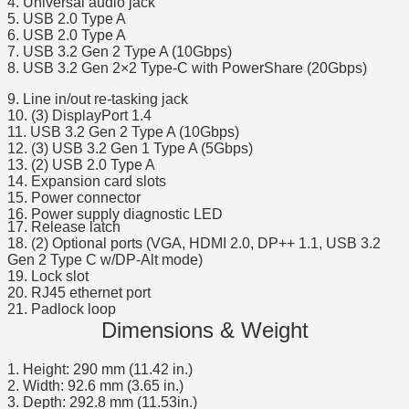
4. Universal audio jack
5. USB 2.0 Type A
6. USB 2.0 Type A
7. USB 3.2 Gen 2 Type A (10Gbps)
8. USB 3.2 Gen 2×2 Type-C with PowerShare (20Gbps)
9. Line in/out re-tasking jack
10. (3) DisplayPort 1.4
11. USB 3.2 Gen 2 Type A (10Gbps)
12. (3) USB 3.2 Gen 1 Type A (5Gbps)
13. (2) USB 2.0 Type A
14. Expansion card slots
15. Power connector
16. Power supply diagnostic LED
17. Release latch
18. (2) Optional ports (VGA, HDMI 2.0, DP++ 1.1, USB 3.2
Gen 2 Type C w/DP-Alt mode)
19. Lock slot
20. RJ45 ethernet port
21. Padlock loop
Dimensions & Weight
1. Height: 290 mm (11.42 in.)
2. Width: 92.6 mm (3.65 in.)
3. Depth: 292.8 mm (11.53in.)