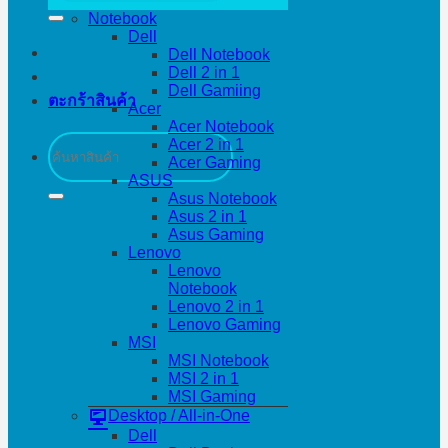
Notebook
Dell
Dell Notebook
Dell 2 in 1
Dell Gamiing
ตะกร้าสินค้า
Acer
Acer Notebook
ค้นหา:
Acer 2 in 1
Acer Gaming
ASUS
Asus Notebook
Asus 2 in 1
Asus Gaming
Lenovo
Lenovo
Notebook
Lenovo 2 in 1
Lenovo Gaming
MSI
MSI Notebook
MSI 2 in 1
MSI Gaming
Desktop / All-in-One
Dell