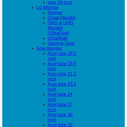
over 34 inch
LG Monitor
Normal
Smart Monitor
QHD & UHD
Monitor
(UltraFine)
UltraWide
Gaming Gear
Acer-Monitor
Acer size 18.5
inch
Acer size 19.5
inch
Acer size 21.5
inch
Acer size 23.5
inch
Acer size 24
inch
Acer size 27
inch
Acer size 30
inch
Acer size 32