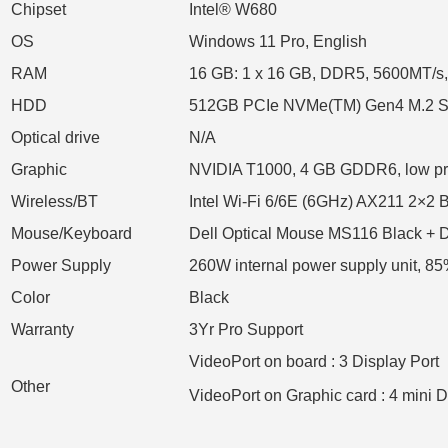
Chipset
Intel® W680
OS
Windows 11 Pro, English
RAM
16 GB: 1 x 16 GB, DDR5, 5600MT/
HDD
512GB PCIe NVMe(TM) Gen4 M.2 
Optical drive
N/A
Graphic
NVIDIA T1000, 4 GB GDDR6, low pro
Wireless/BT
Intel Wi-Fi 6/6E (6GHz) AX211 2×2 B
Mouse/Keyboard
Dell Optical Mouse MS116 Black + 
Power Supply
260W internal power supply unit, 85
Color
Black
Warranty
3Yr Pro Support
VideoPort on board : 3 Display Port
Other
VideoPort on Graphic card : 4 mini D