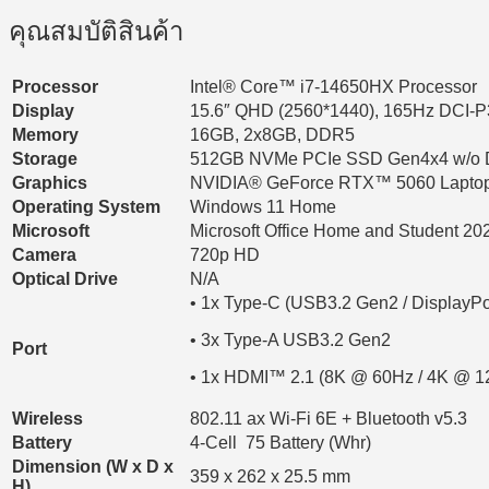
คุณสมบัติสินค้า
Processor
Intel® Core™ i7-14650HX Processor
Display
15.6″ QHD (2560*1440), 165Hz DCI-P
Memory
16GB, 2x8GB, DDR5
Storage
512GB NVMe PCIe SSD Gen4x4 w/o
Graphics
NVIDIA® GeForce RTX™ 5060 Lapt
Operating System
Windows 11 Home
Microsoft
Microsoft Office Home and Student 20
Camera
720p HD
Optical Drive
N/A
• 1x Type-C (USB3.2 Gen2 / DisplayPo
• 3x Type-A USB3.2 Gen2
Port
• 1x HDMI™ 2.1 (8K @ 60Hz / 4K @ 1
Wireless
802.11 ax Wi-Fi 6E + Bluetooth v5.3
Battery
4-Cell 75 Battery (Whr)
Dimension (W x D x
359 x 262 x 25.5 mm
H)