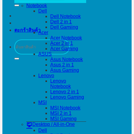
Notebook
Dell
Dell Notebook
Dell 2 in 1
Dell Gamiing
ตะกร้าสินค้า
Acer
Acer Notebook
ค้นหา:
Acer 2 in 1
Acer Gaming
ASUS
Asus Notebook
Asus 2 in 1
Asus Gaming
Lenovo
Lenovo
Notebook
Lenovo 2 in 1
Lenovo Gaming
MSI
MSI Notebook
MSI 2 in 1
MSI Gaming
Desktop / All-in-One
Dell