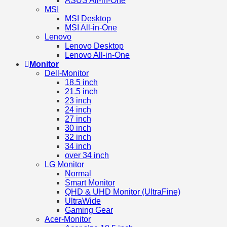
ASUS All-in-One
MSI
MSI Desktop
MSI All-in-One
Lenovo
Lenovo Desktop
Lenovo All-in-One
Monitor
Dell-Monitor
18.5 inch
21.5 inch
23 inch
24 inch
27 inch
30 inch
32 inch
34 inch
over 34 inch
LG Monitor
Normal
Smart Monitor
QHD & UHD Monitor (UltraFine)
UltraWide
Gaming Gear
Acer-Monitor