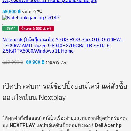
WQXGA/Windows 11 Home (Zabriskie Beige)
59,900
฿
รวมภาษี 7%
มีสินค้า
ซื้อครบ 5,000 ส่งฟรี
Notebook (โน้ตบุ๊กเกมมิ่ง) ASUS ROG Strix G16 G614PW-
TS056W AMD Ryzen 9 8940HX/16GB/1TB SSD/16″
2.5K/RTX5080/Windows 11 Home
Original
Current
119,900
฿
89,900
฿
รวมภาษี 7%
price
price
was:
is:
119,900 ฿.
89,900 ฿.
เปิดประสบการณ์ช้อปปิ้งออนไลน์ แค่สั่งซื้อ
ออนไลน์บน Nextplay
ให้ทุกคำสั่งซื้อออนไลน์เป็นเรื่องง่ายและสะดวกที่สุดสำหรับคุณ
บน
NEXTPLAY
แอปพลิเคชันซื้อคอมพิวเตอร์
Dell Acer hp