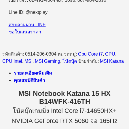
เบอร์โทร. 02-491-4564 ext. 1096, 087-984-2890
ชิ้น
Line ID: @nextplay
สอบถามผ่าน LINE
ขอใบเสนอราคา
รหัสสินค้า:
0514-206-0304
หมวดหมู่:
Cpu Core i7
,
CPU
,
CPU Intel
,
MSI
,
MSI Gaming
,
โน๊ตบุ๊ค
ป้ายกำกับ:
MSI Katana
รายละเอียดเพิ่มเติม
คุณสมบัติสินค้า
MSI Notebook Katana 15 HX
B14WFK-416TH
โน้ตบุ๊กเกมมิ่ง Intel Core i7-14650HX+
NVIDIA GeForce RTX 5060 จอ 165Hz