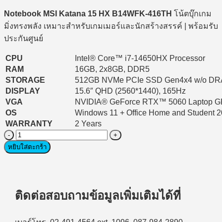
Notebook MSI Katana 15 HX B14WFK-416TH
โน้ตบุ๊กเกม
มิ่งทรงพลัง เหมาะสำหรับเกมเมอร์และนักสร้างสรรค์ | พร้อมรับ
ประกันศูนย์
CPU
Intel® Core™ i7-14650HX Processor
RAM
16GB, 2x8GB, DDR5
STORAGE
512GB NVMe PCIe SSD Gen4x4 w/o D
DISPLAY
15.6″ QHD (2560*1440), 165Hz
VGA
NVIDIA® GeForce RTX™ 5060 Laptop 
OS
Windows 11 + Office Home and Student 
WARRANTY
2 Years
จำนวน
Notebook
หยิบใส่ตะกร้า
(โน๊
ตบุ๊ค)
MSI
KATANA
ติดต่อสอบถามข้อมูลเพิ่มเติมได้ที่
15
HXB14WFK-
416TH