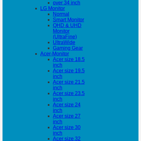
over 34 inch
LG Monitor
Normal
Smart Monitor
QHD & UHD
Monitor
(UltraFine)
UltraWide
Gaming Gear
Acer-Monitor
Acer size 18.5
inch
Acer size 19.5
inch
Acer size 21.5
inch
Acer size 23.5
inch
Acer size 24
inch
Acer size 27
inch
Acer size 30
inch
Acer size 32