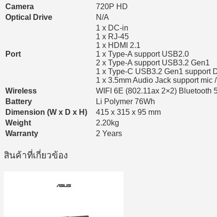
Camera
720P HD
Optical Drive
N/A
1 x DC-in
1 x RJ-45
1 x HDMI 2.1
Port
1 x Type-A support USB2.0
2 x Type-A support USB3.2 Gen1
1 x Type-C USB3.2 Gen1 support D
1 x 3.5mm Audio Jack support mic
Wireless
WIFI 6E (802.11ax 2×2) Bluetooth 
Battery
Li Polymer 76Wh
Dimension (W x D x H)
415 x 315 x 95 mm
Weight
2.20kg
Warranty
2 Years
สินค้าที่เกี่ยวข้อง