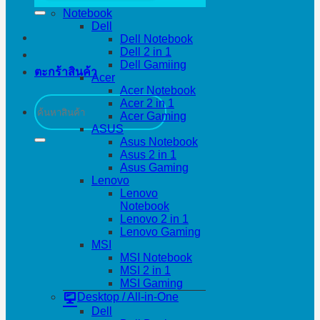
Notebook
Dell
Dell Notebook
Dell 2 in 1
Dell Gamiing
ตะกร้าสินค้า
Acer
Acer Notebook
ค้นหา:
Acer 2 in 1
Acer Gaming
ASUS
Asus Notebook
Asus 2 in 1
Asus Gaming
Lenovo
Lenovo
Notebook
Lenovo 2 in 1
Lenovo Gaming
MSI
MSI Notebook
MSI 2 in 1
MSI Gaming
Desktop / All-in-One
Dell