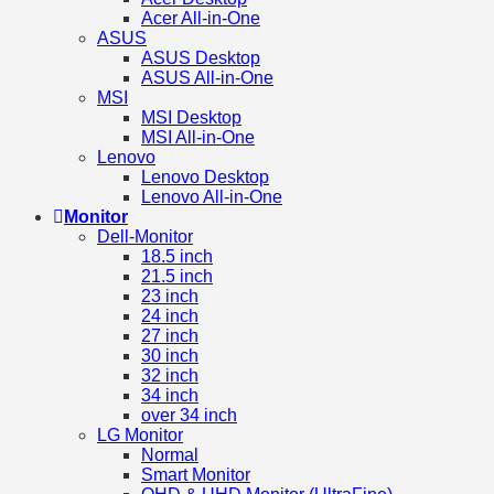
Acer All-in-One
ASUS
ASUS Desktop
ASUS All-in-One
MSI
MSI Desktop
MSI All-in-One
Lenovo
Lenovo Desktop
Lenovo All-in-One
Monitor
Dell-Monitor
18.5 inch
21.5 inch
23 inch
24 inch
27 inch
30 inch
32 inch
34 inch
over 34 inch
LG Monitor
Normal
Smart Monitor