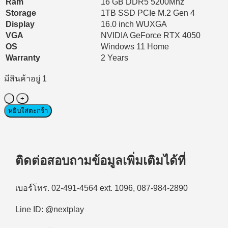
Ram
16 GB DDR5 5200Mhz
Storage
1TB SSD PCIe M.2 Gen 4
Display
16.0 inch WUXGA
VGA
NVIDIA GeForce RTX 4050
OS
Windows 11 Home
Warranty
2 Years
มีสินค้าอยู่ 1
จำนวน
Notebook
หยิบใส่ตะกร้า
(โน๊
ตบุ๊ค)
GIGABYTE
Gaming
ติดต่อสอบถามข้อมูลเพิ่มเติมได้ที่
A16
CMHI2TH894SH
Core
เบอร์โทร. 02-491-4564 ext. 1096, 087-984-2890
i7-
13620H/16GB/1TB
SSD/16.0″
Line ID: @nextplay
WUXGA/Windows
11