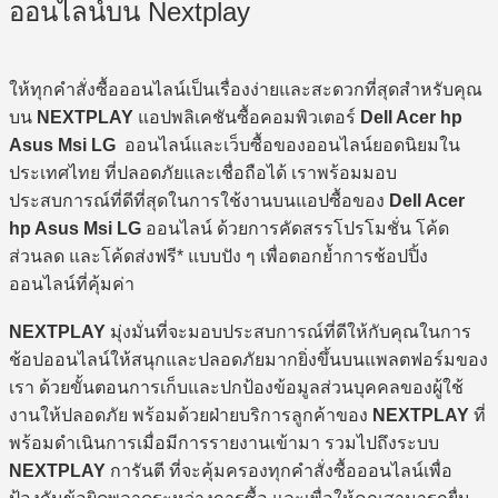
ออนไลน์บน Nextplay
ให้ทุกคำสั่งซื้อออนไลน์เป็นเรื่องง่ายและสะดวกที่สุดสำหรับคุณ
บน
NEXTPLAY
แอปพลิเคชันซื้อคอมพิวเตอร์
Dell Acer hp
Asus Msi LG
ออนไลน์และเว็บซื้อของออนไลน์ยอดนิยมใน
ประเทศไทย ที่ปลอดภัยและเชื่อถือได้ เราพร้อมมอบ
ประสบการณ์ที่ดีที่สุดในการใช้งานบนแอปซื้อของ
Dell Acer
hp Asus Msi LG
ออนไลน์ ด้วยการคัดสรรโปรโมชั่น โค้ด
ส่วนลด และโค้ดส่งฟรี* แบบปัง ๆ เพื่อตอกย้ำการช้อปปิ้ง
ออนไลน์ที่คุ้มค่า
NEXTPLAY
มุ่งมั่นที่จะมอบประสบการณ์ที่ดีให้กับคุณในการ
ช้อปออนไลน์ให้สนุกและปลอดภัยมากยิ่งขึ้นบนแพลตฟอร์มของ
เรา ด้วยขั้นตอนการเก็บและปกป้องข้อมูลส่วนบุคคลของผู้ใช้
งานให้ปลอดภัย พร้อมด้วยฝ่ายบริการลูกค้าของ
NEXTPLAY
ที่
พร้อมดำเนินการเมื่อมีการรายงานเข้ามา รวมไปถึงระบบ
NEXTPLAY
การันตี ที่จะคุ้มครองทุกคำสั่งซื้อออนไลน์เพื่อ